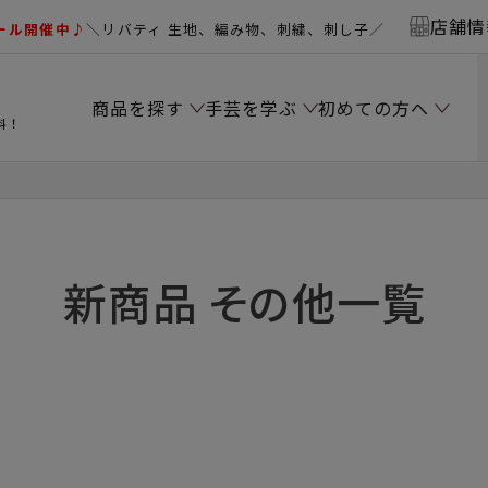
店舗情
ール開催中♪
＼リバティ 生地、編み物、刺繍、刺し子／
商品を探す
手芸を学ぶ
初めての方へ
料！
新商品 その他一覧