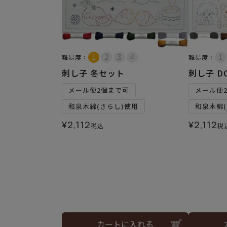
難易度：
難易度：
刺し子 冬セット
刺し子 D
メール便2個まで可
メール便
和泉木綿(さらし)使用
和泉木綿(
¥
2,112
¥
2,112
税込
税
カートに入れる