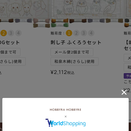
難易度：
難
OGセット
刺し子 ふくろうセット
【
セ
2個まで可
メール便2個まで可
さらし)使用
和泉木綿(さらし)使用
¥
2,112
込
税込
予
こ
¥
2
カートに入れる
カートに入れる