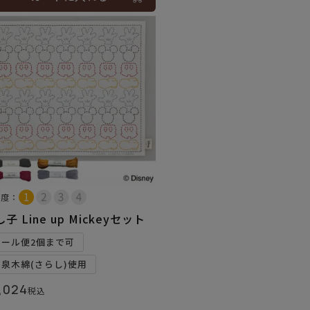
易度：
子 Line up Mickeyセット
メール便2個まで可
和泉木綿(さらし)使用
,024
税込