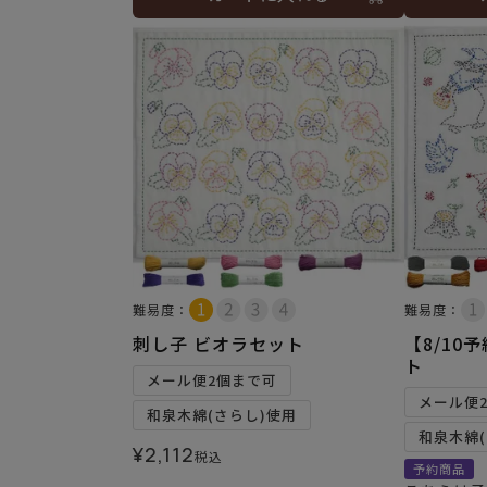
難易度：
難易度：
刺し子 ビオラセット
【8/10
ト
メール便2個まで可
メール便
和泉木綿(さらし)使用
和泉木綿(
¥
2,112
税込
予約商品