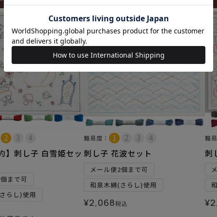
難易度：
難
予約】刺し子 白雪姫セッ
刺し子 花波セット
刺し
メール便2個まで可
2個まで可
和泉木綿(さらし)使用
さらし)使用
¥
2,068
¥
2
税込