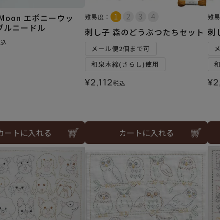
n Moon エポニーウッ
難易度：
難
ブルニードル
刺し子 森のどうぶつたちセット
刺
税込
メール便2個まで可
和泉木綿(さらし)使用
¥
2,112
¥
2
税込
カートに入れる
カートに入れる