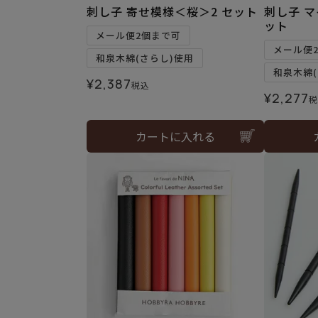
刺し子 寄せ模様＜桜＞2 セット
刺し子 
ット
メール便2個まで可
メール便
和泉木綿(さらし)使用
和泉木綿(
¥
2,387
税込
¥
2,277
税
カートに入れる