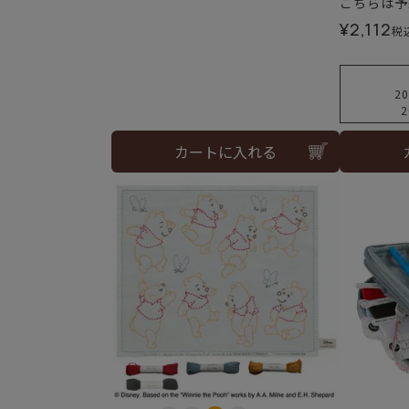
こちらは予
¥
2,112
税
20
2
カートに入れる