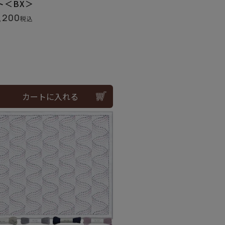
ト＜BX＞
,200
税込
カートに入れる