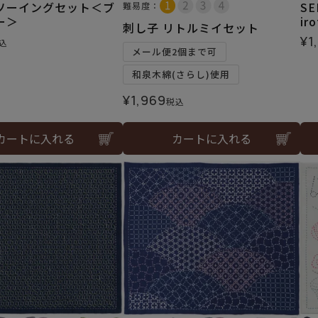
ソーイングセット＜ブ
S
難易度：
ー＞
ir
刺し子 リトルミイセット
¥
1
込
メール便2個まで可
和泉木綿(さらし)使用
¥
1,969
税込
カートに入れる
カートに入れる