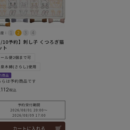
易度：
8/10予約】刺し子 くつろぎ猫
ット
メール便2個まで可
和泉木綿(さらし)使用
約商品
ちらは予約商品です
,112
税込
予約受付期間
2026/08/01 20:00
〜
2026/08/09 17:00
カートに入れる