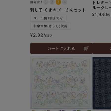
トレミー
難易度：
ルーグレ
刺し子 くまのプーさんセット
¥
1,980
税
メール便2個まで可
和泉木綿(さらし)使用
¥
2,024
税込
カートに入れる