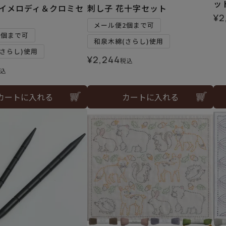
ッ
マイメロディ＆クロミセ
刺し子 花十字セット
¥
2
メール便2個まで可
2個まで可
和泉木綿(さらし)使用
さらし)使用
¥
2,244
税込
込
カートに入れる
カートに入れる