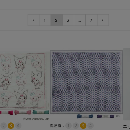
1
2
3
…
7
ニ
難易度：