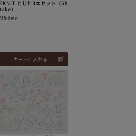
EEKNIT とじ針3本セット（Sh
otake）
,963
税込
カートに入れる