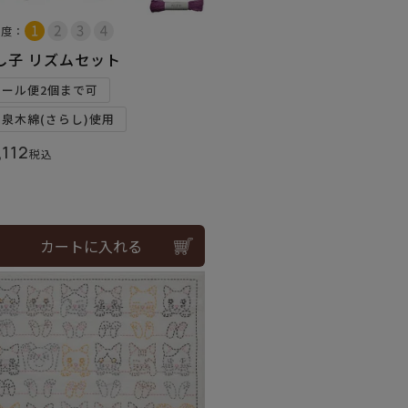
易度：
し子 リズムセット
メール便2個まで可
和泉木綿(さらし)使用
,112
税込
カートに入れる