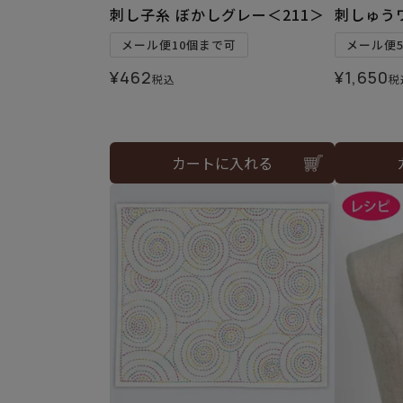
刺し子糸 ぼかしグレー＜211＞
刺しゅう
メール便10個まで可
メール便
¥
462
¥
1,650
税込
税
カートに入れる