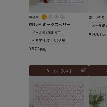
刺し子糸 
難易度：
刺し子 ミックスベリー
メール便
メール便6個まで可
¥
308
税込
和泉木綿(さらし)使用
¥
572
税込
カートに入れる