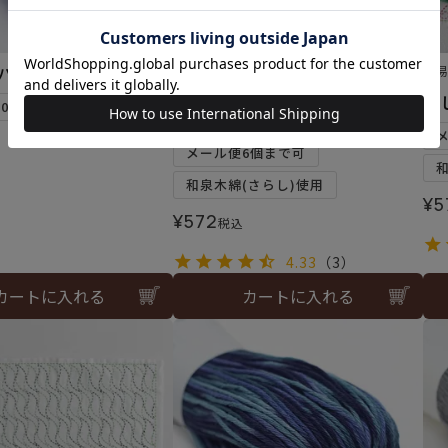
バイオレット＜128＞
難易度：
難
入荷しました♪
刺
10個まで可
刺し子 四葉のクローバー
メール便6個まで可
和泉木綿(さらし)使用
¥
5
¥
572
税込
4.33
（3）
カートに入れる
カートに入れる