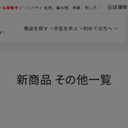
店舗情
ール開催中♪
＼リバティ 生地、編み物、刺繍、刺し子／
商品を探す
手芸を学ぶ
初めての方へ
料！
新商品 その他一覧