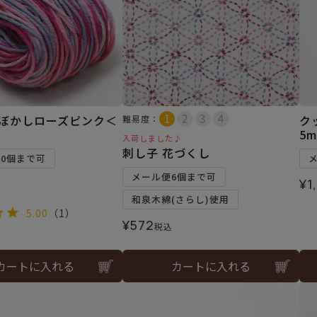
 ぼかしローズピンク＜
ク
難易度：
5
入荷しました♪
刺し子 花づくし
10個まで可
メール便6個まで可
¥
1
和泉木綿(さらし)使用
5.00
（1）
¥
572
税込
カートに入れる
カートに入れる