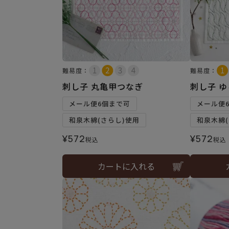
難易度：
難易度：
刺し子 丸亀甲つなぎ
刺し子 
メール便6個まで可
メール便
和泉木綿(さらし)使用
和泉木綿(
¥
572
¥
572
税込
税込
カートに入れる