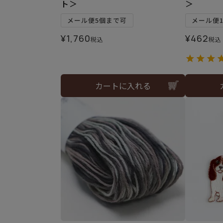
ト＞
＞
メール便5個まで可
メール便
¥
1,760
¥
462
税込
税込
カートに入れる