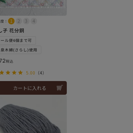
易度：
し子 花分銅
メール便6個まで可
和泉木綿(さらし)使用
72
税込
5.00
（4）
カートに入れる