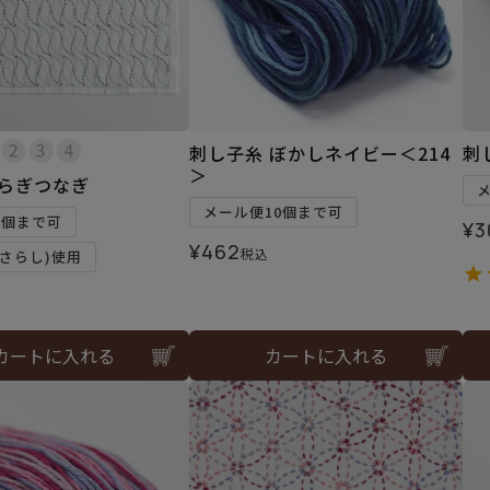
刺し子糸 ぼかしネイビー＜214
刺
＞
ゆらぎつなぎ
メール便10個まで可
6個まで可
¥
3
¥
462
税込
さらし)使用
カートに入れる
カートに入れる