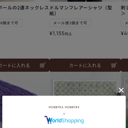
ボールの2連ネックレス
ドルマンフレアーシャツ（型
刺
）
紙）
＞
10個まで可
メール便2個まで可
¥
1,155
¥
4
税込
カートに入れる
カートに入れる