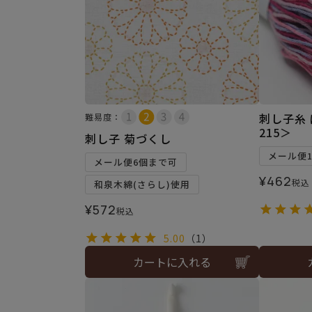
刺し子糸
難易度：
215＞
刺し子 菊づくし
メール便
メール便6個まで可
¥
462
税込
和泉木綿(さらし)使用
¥
572
税込
5.00
（1）
カートに入れる