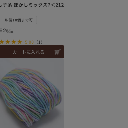
し子糸 ぼかしミックス7＜212
メール便10個まで可
62
税込
5.00
（1）
カートに入れる