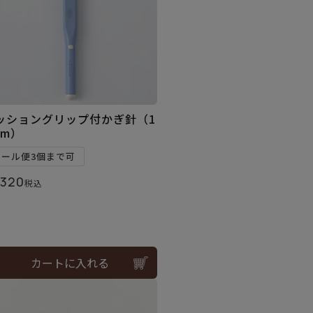
ッショングリップ付かぎ針（1
mm）
メール便3個まで可
,320
税込
カートに入れる