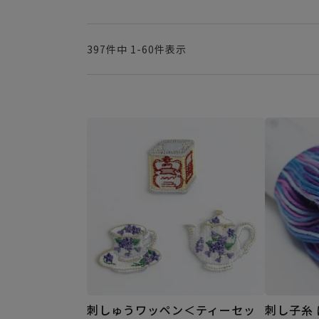
397
件中
1
-
60
件表示
刺しゅうワッペン＜ティーセッ
刺し子糸 