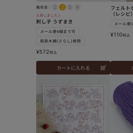
フェルト
難易度：
（レシピ
入荷しました♪
刺し子 うずまき
メール便
メール便6個まで可
¥
110
税込
和泉木綿(さらし)使用
¥
572
税込
カートに入れる