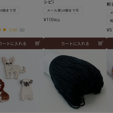
シピ）
刺
10個まで可
メール便10個まで可
¥
110
税込
¥
5
5.00
（1）
カートに入れる
カートに入れる