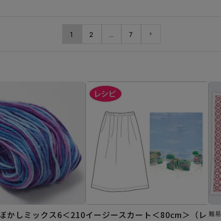
1
2
…
7
ぼかしミックス6＜210
イージースカート＜80cm＞（レ
難