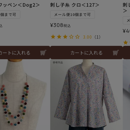
ワッペン＜Dog2＞
刺し子糸 クロ＜127＞
刺
＞
5個まで可
メール便10個まで可
¥
308
込
税込
¥
4
3.00
（1）
カートに入れる
カートに入れる