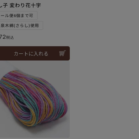
し子 変わり花十字
メール便6個まで可
和泉木綿(さらし)使用
72
税込
カートに入れる