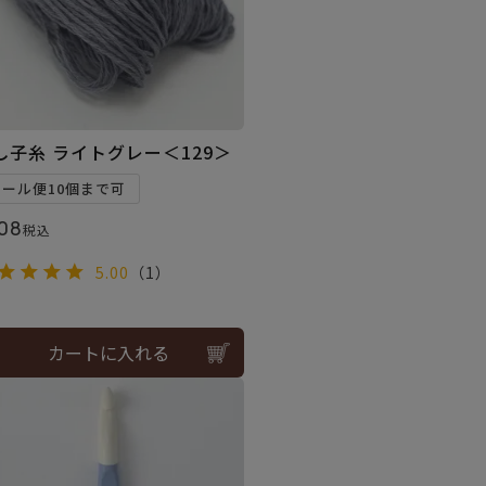
し子糸 ライトグレー＜129＞
メール便10個まで可
08
税込
5.00
（1）
カートに入れる