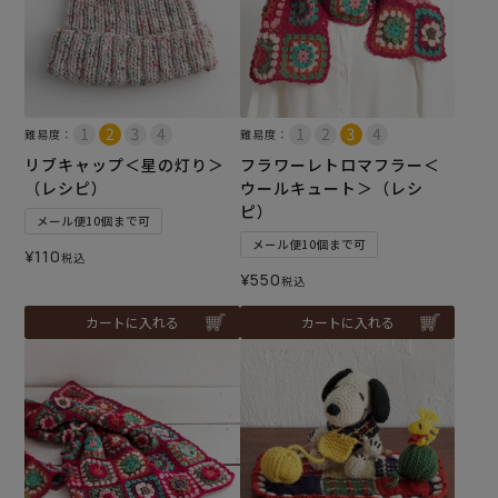
難易度：
難易度：
リブキャップ＜星の灯り＞
フラワーレトロマフラー＜
（レシピ）
ウールキュート＞（レシ
ピ）
メール便10個まで可
メール便10個まで可
¥
110
税込
¥
550
税込
カートに入れる
カートに入れる