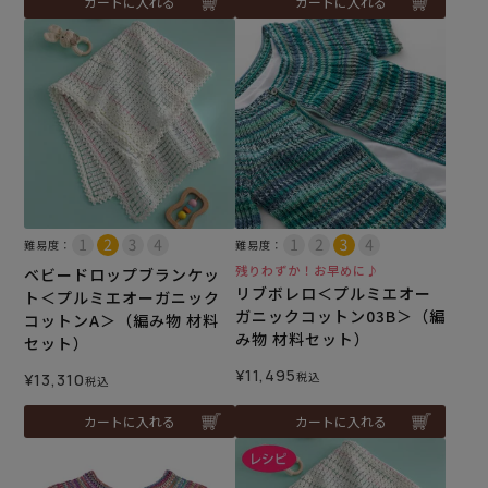
カートに入れる
カートに入れる
難易度：
難易度：
残りわずか！お早めに♪
ベビードロップブランケッ
リブボレロ＜プルミエオー
ト＜プルミエオーガニック
ガニックコットン03B＞（編
コットンA＞（編み物 材料
み物 材料セット）
セット）
¥
11,495
税込
¥
13,310
税込
カートに入れる
カートに入れる