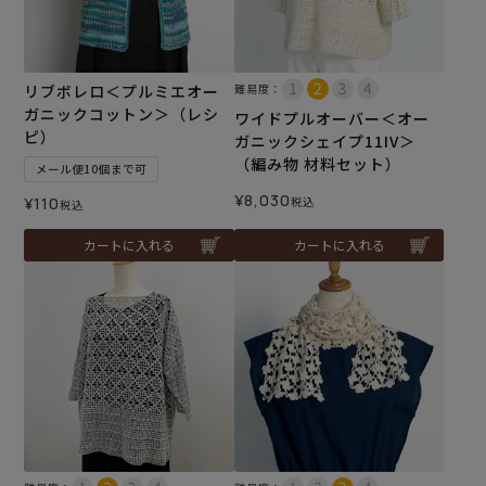
リブボレロ＜プルミエオー
難易度：
ガニックコットン＞（レシ
ワイドプルオーバー＜オー
ピ）
ガニックシェイプ11IV＞
（編み物 材料セット）
メール便10個まで可
¥
8,030
¥
110
税込
税込
カートに入れる
カートに入れる