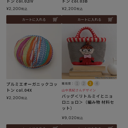
トン col.02IV
トン col.03B
¥
2,200
¥
2,200
税込
税込
カートに入れる
カートに入れる
プルミエオーガニックコッ
難易度：
トン col.04X
山中真紀さんデザイン
バッグ＜リトルミイとニョ
¥
2,200
税込
ロニョロ＞（編み物 材料セ
ット）
¥
9,020
税込