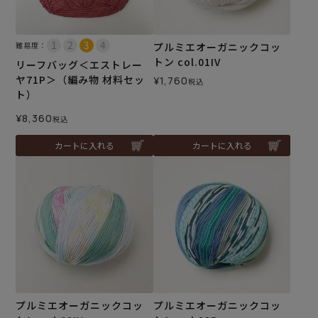
難易度：
プルミエオーガニックコッ
トン col.01IV
リーフバッグ＜エストレー
ヤ71P＞（編み物 材料セッ
¥
1,760
税込
ト）
¥
8,360
税込
カートに入れる
カートに入れる
プルミエオーガニックコッ
プルミエオーガニックコッ