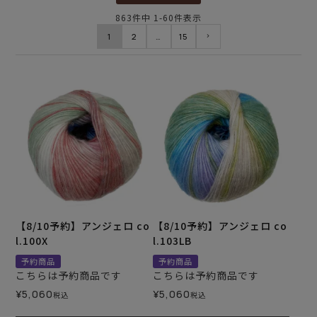
863
件中
1
-
60
件表示
1
2
…
15
【8/10予約】アンジェロ co
【8/10予約】アンジェロ co
l.100X
l.103LB
予約商品
予約商品
こちらは予約商品です
こちらは予約商品です
¥
5,060
¥
5,060
税込
税込