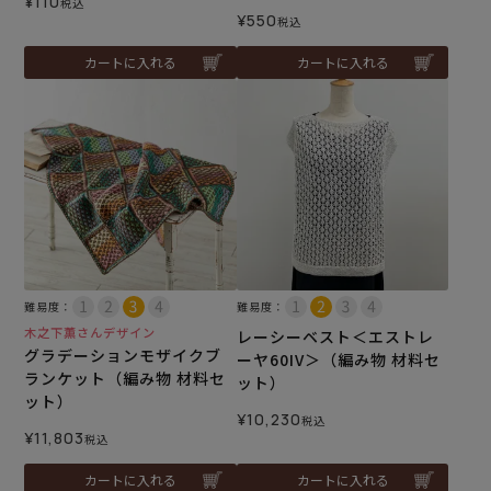
¥
110
税込
¥
550
税込
カートに入れる
カートに入れる
難易度：
難易度：
木之下薫さんデザイン
レーシーベスト＜エストレ
グラデーションモザイクブ
ーヤ60IV＞（編み物 材料セ
ランケット（編み物 材料セ
ット）
ット）
¥
10,230
税込
¥
11,803
税込
カートに入れる
カートに入れる