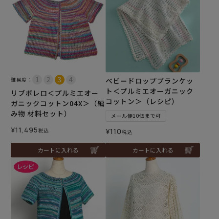
難易度：
ベビードロップブランケッ
ト＜プルミエオーガニック
リブボレロ＜プルミエオー
コットン＞（レシピ）
ガニックコットン04X＞（編
み物 材料セット）
メール便10個まで可
¥
11,495
税込
¥
110
税込
カートに入れる
カートに入れる