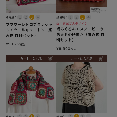
難易度：
難易度：
山中真紀さんデザイン
フラワーレトロブランケッ
編みぐるみ＜スヌーピーの
ト＜ウールキュート＞（編
あみもの時間＞（編み物 材
み物 材料セット）
料セット）
¥
9,625
税込
¥
6,600
税込
カートに入れる
カートに入れる
難易度：
難易度：