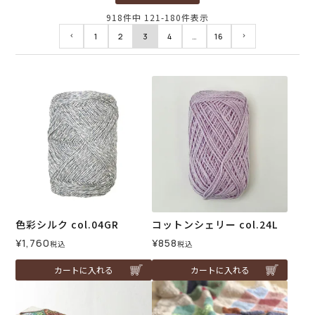
918
件中
121
-
180
件表示
1
2
3
4
…
16
色彩シルク col.04GR
コットンシェリー col.24L
¥
1,760
¥
858
税込
税込
カートに入れる
カートに入れる