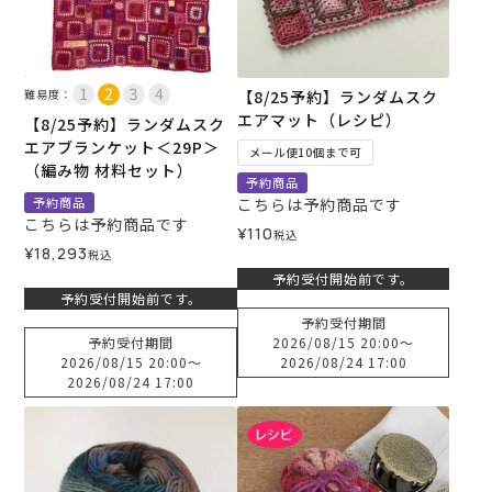
難易度：
【8/25予約】ランダムスク
エアマット（レシピ）
【8/25予約】ランダムスク
エアブランケット＜29P＞
メール便10個まで可
（編み物 材料セット）
予約商品
予約商品
こちらは予約商品です
こちらは予約商品です
¥
110
税込
¥
18,293
税込
予約受付開始前です。
予約受付開始前です。
予約受付期間
予約受付期間
2026/08/15 20:00
〜
2026/08/15 20:00
〜
2026/08/24 17:00
2026/08/24 17:00