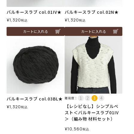
バルキースラブ col.01IV★
バルキースラブ col.02N★
¥
1,320
¥
1,320
税込
税込
カートに入れる
カートに入れる
バルキースラブ col.03BL★
難易度：
【レシピなし】シンプルベ
¥
1,320
税込
スト＜バルキースラブ01IV
＞（編み物 材料セット）
¥
10,560
税込