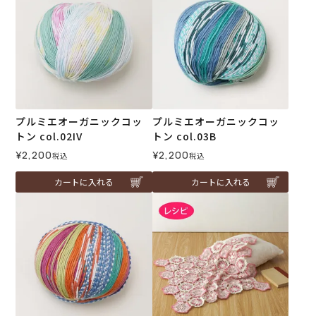
プルミエオーガニックコッ
プルミエオーガニックコッ
トン col.02IV
トン col.03B
¥
2,200
¥
2,200
税込
税込
カートに入れる
カートに入れる