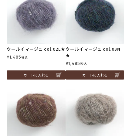
ウールイマージュ col.02L★
ウールイマージュ col.03N
★
¥
1,485
税込
¥
1,485
税込
カートに入れる
カートに入れる