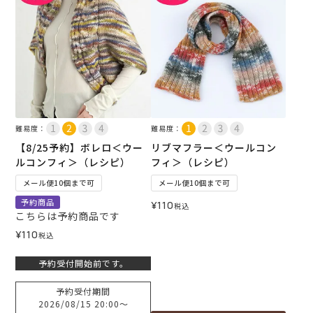
難易度：
難易度：
【8/25予約】ボレロ＜ウー
リブマフラー＜ウールコン
ルコンフィ＞（レシピ）
フィ＞（レシピ）
メール便10個まで可
メール便10個まで可
予約商品
¥
110
税込
こちらは予約商品です
¥
110
税込
予約受付開始前です。
予約受付期間
2026/08/15 20:00
〜