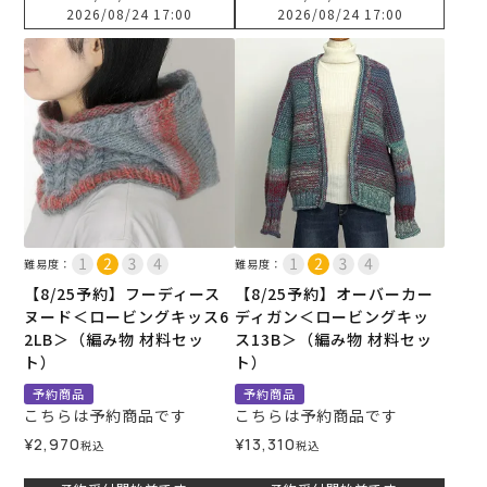
2026/08/24 17:00
2026/08/24 17:00
難易度：
難易度：
【8/25予約】フーディース
【8/25予約】オーバーカー
ヌード＜ロービングキッス6
ディガン＜ロービングキッ
2LB＞（編み物 材料セッ
ス13B＞（編み物 材料セッ
ト）
ト）
予約商品
予約商品
こちらは予約商品です
こちらは予約商品です
¥
2,970
¥
13,310
税込
税込