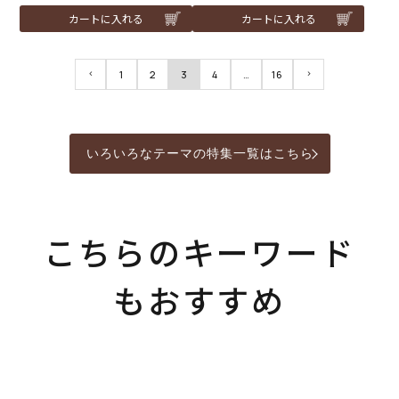
カートに入れる
カートに入れる
1
2
3
4
…
16
いろいろなテーマの特集一覧はこちら
こちらのキーワード
もおすすめ