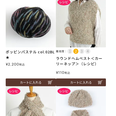
ポッピンパステル col.02BL
難易度：
★
ラウンドヘムベスト＜カー
リーネップ＞（レシピ）
¥
2,200
税込
¥
110
税込
カートに入れる
カートに入れる