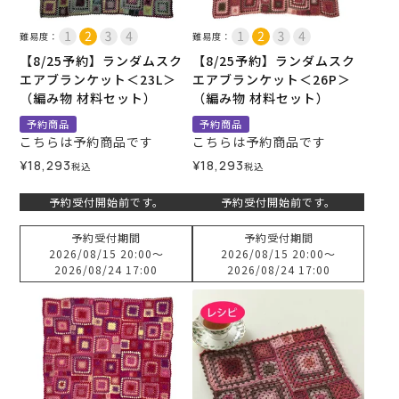
難易度：
難易度：
【8/25予約】ランダムスク
【8/25予約】ランダムスク
エアブランケット＜23L＞
エアブランケット＜26P＞
（編み物 材料セット）
（編み物 材料セット）
予約商品
予約商品
こちらは予約商品です
こちらは予約商品です
¥
18,293
¥
18,293
税込
税込
予約受付開始前です。
予約受付開始前です。
予約受付期間
予約受付期間
2026/08/15 20:00
〜
2026/08/15 20:00
〜
2026/08/24 17:00
2026/08/24 17:00