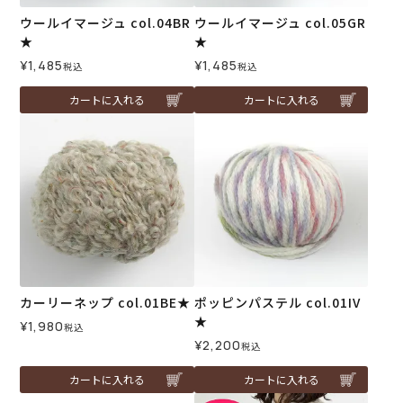
ウールイマージュ col.04BR
ウールイマージュ col.05GR
★
★
¥
1,485
¥
1,485
税込
税込
カートに入れる
カートに入れる
カーリーネップ col.01BE★
ポッピンパステル col.01IV
★
¥
1,980
税込
¥
2,200
税込
カートに入れる
カートに入れる