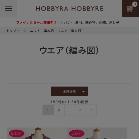
0
ファイナルセール開催中♪
＼リバティ 生地、編み物、刺繍、刺し子／
トップページ
ニット
編み図
ウエア（編み図）
ウエア（編み図）
優先度順
190
件中
1
-
60
件表示
1
2
…
4