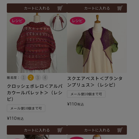
カートに入れる
カートに入れる
難易度：
スクエアベスト＜プランタ
ンプリュス＞（レシピ）
クロッシェボレロ＜アルパ
カウールパレット＞（レシ
メール便10個まで可
ピ）
¥
110
税込
メール便10個まで可
¥
110
税込
カートに入れる
カートに入れる