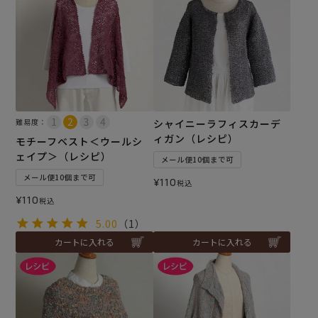
難易度：
シャイニーラフィスカーデ
ィガン（レシピ）
モチーフベスト＜ウールシ
ェイプ＞（レシピ）
メール便10個まで可
メール便10個まで可
¥
110
税込
¥
110
税込
5.00
（1）
カートに入れる
カートに入れる