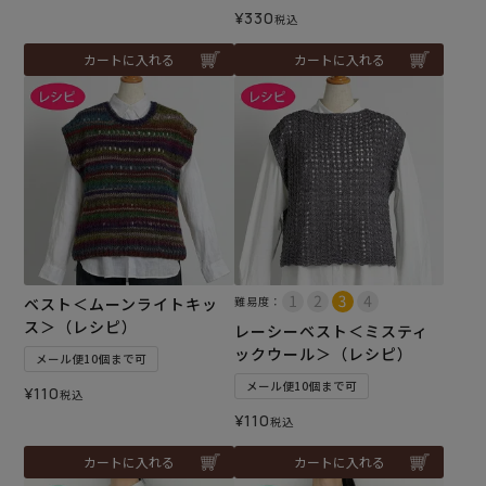
¥
330
税込
カートに入れる
カートに入れる
ベスト＜ムーンライトキッ
難易度：
ス＞（レシピ）
レーシーベスト＜ミスティ
ックウール＞（レシピ）
メール便10個まで可
メール便10個まで可
¥
110
税込
¥
110
税込
カートに入れる
カートに入れる