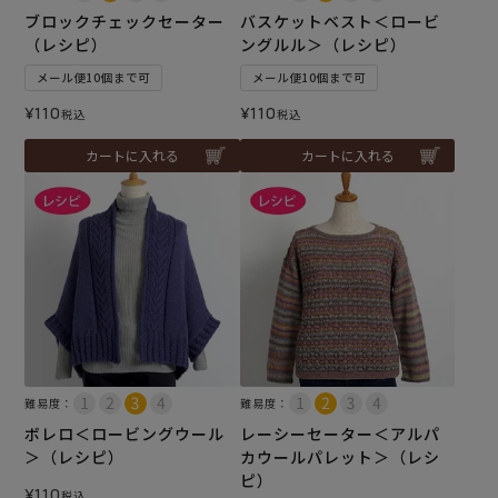
ブロックチェックセーター
バスケットベスト＜ロービ
（レシピ）
ングルル＞（レシピ）
メール便10個まで可
メール便10個まで可
¥
110
¥
110
税込
税込
カートに入れる
カートに入れる
難易度：
難易度：
ボレロ＜ロービングウール
レーシーセーター＜アルパ
＞（レシピ）
カウールパレット＞（レシ
ピ）
¥
110
税込