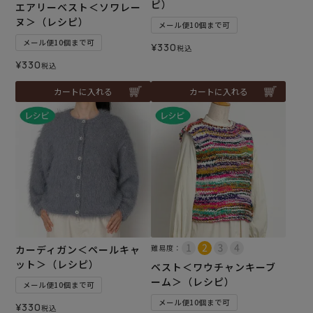
ピ）
エアリーベスト＜ソワレー
ヌ＞（レシピ）
メール便10個まで可
メール便10個まで可
¥
330
税込
¥
330
税込
カートに入れる
カートに入れる
カーディガン＜ペールキャ
難易度：
ット＞（レシピ）
ベスト＜ワウチャンキーブ
ーム＞（レシピ）
メール便10個まで可
メール便10個まで可
¥
330
税込