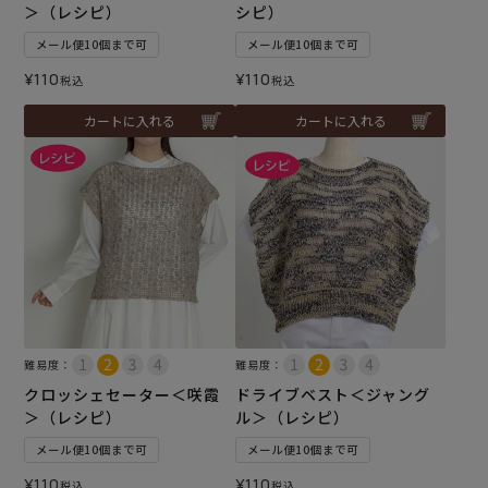
＞（レシピ）
シピ）
メール便10個まで可
メール便10個まで可
¥
110
¥
110
税込
税込
カートに入れる
カートに入れる
難易度：
難易度：
クロッシェセーター＜咲霞
ドライブベスト＜ジャング
＞（レシピ）
ル＞（レシピ）
メール便10個まで可
メール便10個まで可
¥
110
¥
110
税込
税込