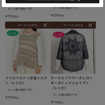
シピ）
（レシピ）
メール便10個まで可
メール便10個まで可
¥
330
税込
¥
330
税込
カートに入れる
カートに入れる
フリルベスト＜淡雪シルク
サークルフラワーボレロ＜
＞（レシピ）
オーガニックシェイプ＞
（レシピ）
メール便10個まで可
メール便10個まで可
¥
330
税込
¥
110
税込