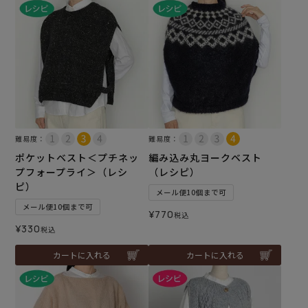
難易度：
難易度：
ポケットベスト＜プチネッ
編み込み丸ヨークベスト
プフォープライ＞（レシ
（レシピ）
ピ）
メール便10個まで可
メール便10個まで可
¥
770
税込
¥
330
税込
カートに入れる
カートに入れる