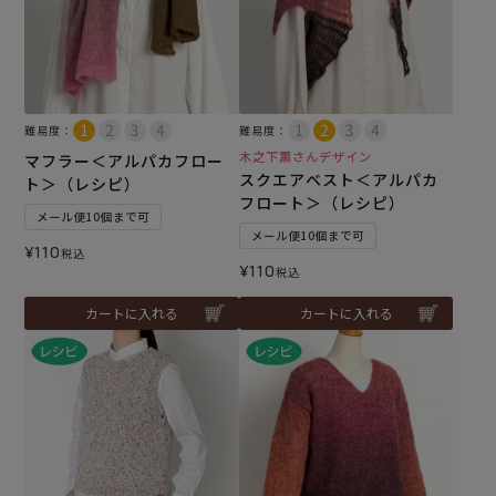
難易度：
難易度：
木之下薫さんデザイン
マフラー＜アルパカフロー
スクエアベスト＜アルパカ
ト＞（レシピ）
フロート＞（レシピ）
メール便10個まで可
メール便10個まで可
¥
110
税込
¥
110
税込
カートに入れる
カートに入れる