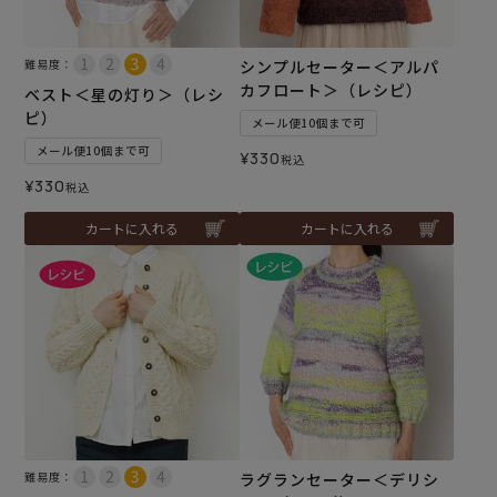
難易度：
シンプルセーター＜アルパ
カフロート＞（レシピ）
ベスト＜星の灯り＞（レシ
ピ）
メール便10個まで可
メール便10個まで可
¥
330
税込
¥
330
税込
カートに入れる
カートに入れる
難易度：
ラグランセーター＜デリシ