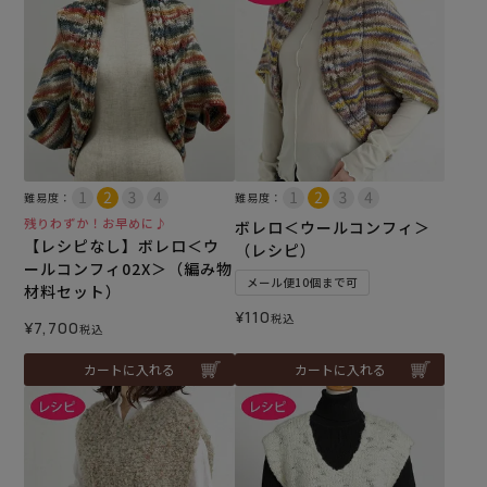
難易度：
難易度：
残りわずか！お早めに♪
ボレロ＜ウールコンフィ＞
【レシピなし】ボレロ＜ウ
（レシピ）
ールコンフィ02X＞（編み物
メール便10個まで可
材料セット）
¥
110
税込
¥
7,700
税込
カートに入れる
カートに入れる