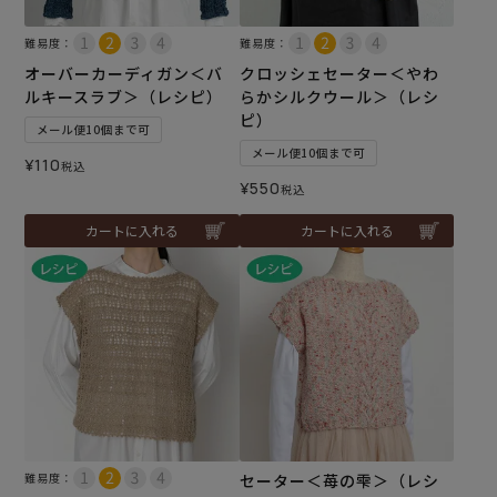
難易度：
難易度：
オーバーカーディガン＜バ
クロッシェセーター＜やわ
ルキースラブ＞（レシピ）
らかシルクウール＞（レシ
ピ）
メール便10個まで可
メール便10個まで可
¥
110
税込
¥
550
税込
カートに入れる
カートに入れる
難易度：
セーター＜苺の雫＞（レシ