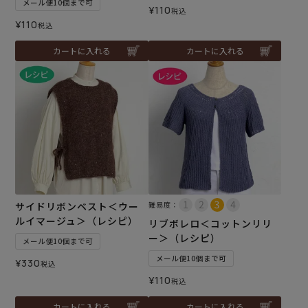
メール便10個まで可
¥
110
税込
¥
110
税込
カートに入れる
カートに入れる
サイドリボンベスト＜ウー
難易度：
ルイマージュ＞（レシピ）
リブボレロ＜コットンリリ
ー＞（レシピ）
メール便10個まで可
メール便10個まで可
¥
330
税込
¥
110
税込
カートに入れる
カートに入れる