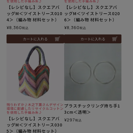
を使用した手編み糸♪
を使用した手編み糸♪
【レシピなし】スクエアバ
【レシピなし】スクエアバ
ッグM＜ツイストリース010
ッグM＜ツイストリース020
4＞（編み物 材料セット）
6＞（編み物 材料セット）
¥
8,360
¥
8,360
税込
税込
カートに入れる
カートに入れる
残りわずか♪木之下薫さんデザイン
プラスチックリング持ち手1
環境に配慮したリサイクルコットン
3cm＜透明＞
を使用した手編み糸♪
【レシピなし】スクエアバ
¥
297
税込
ッグM＜ツイストリース030
5＞（編み物 材料セット）