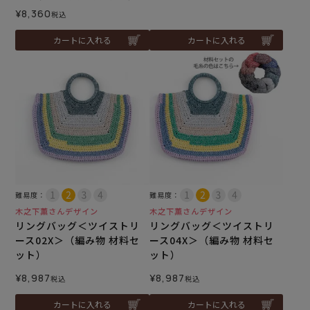
¥
8,360
税込
カートに入れる
カートに入れる
難易度：
難易度：
木之下薫さんデザイン
木之下薫さんデザイン
リングバッグ＜ツイストリ
リングバッグ＜ツイストリ
ース02X＞（編み物 材料セ
ース04X＞（編み物 材料セ
ット）
ット）
¥
8,987
¥
8,987
税込
税込
カートに入れる
カートに入れる