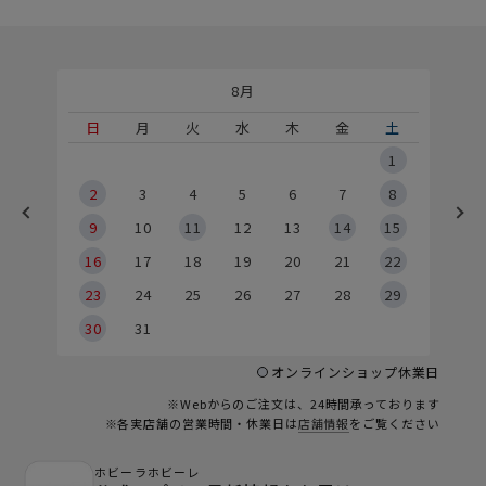
8月
土
日
月
火
水
木
金
土
5
1
2
2
3
4
5
6
7
8
9
9
10
11
12
13
14
15
6
16
17
18
19
20
21
22
23
24
25
26
27
28
29
30
31
オンラインショップ休業日
※Webからのご注文は、24時間承っております
※各実店舗の営業時間・休業日は
店舗情報
をご覧ください
ホビーラホビーレ