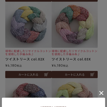
環境に配慮したリサイクルコットン
環境に配慮したリサイクルコットン
を使用した手編み糸♪
を使用した手編み糸♪
ツイストリース col.02X
ツイストリース col.03X
¥
4,180
¥
4,180
税込
税込
カートに入れる
カートに入れる