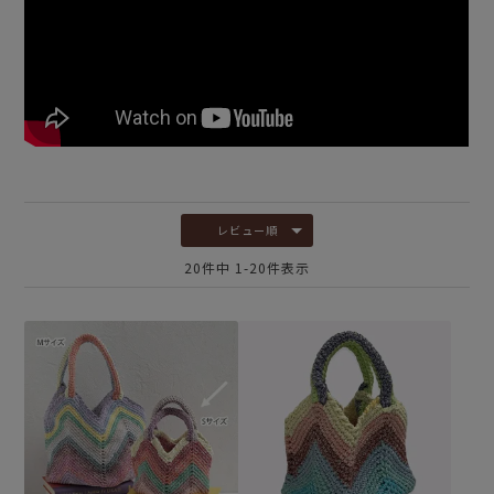
レビュー順
20
件中
1
-
20
件表示