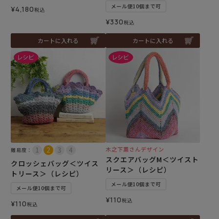
メール便10個まで可
¥
4,180
税込
¥
330
税込
カートに入れる
カートに入れる
木之下薫さんデザイン
難易度：
スクエアバッグM＜ツイスト
クロッシェバッグ＜ツイス
リース＞（レシピ）
トリース＞（レシピ）
メール便10個まで可
メール便10個まで可
¥
110
税込
¥
110
税込