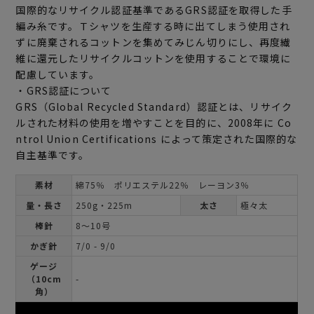
国際的なリサイクル認証基準であるGRS認証を取得した手
編み糸です。Ｔシャツを生産する時に出てしまう使用され
ずに廃棄されるコットンを集めてみじん切りにし、再度繊
維に還元したリサイクルコットンを使用することで環境に
配慮しています。
・GRS認証について
GRS（Global Recycled Standard）認証とは、リサイク
ルされた材料の使用を増やすことを目的に、2008年に Co
ntrol Union Certifications によって策定された国際的な
自主基準です。
素材
綿75％ ポリエステル22％ レーヨン3％
量・長さ
250g・225m
太さ
極々太
棒針
8～10号
かぎ針
7/0 - 9/0
ゲージ
（10cm
-
角）