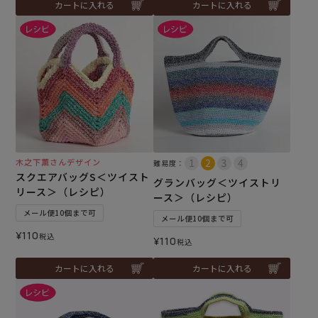
カートに入れる
カートに入れる
木之下薫さんデザイン
難易度：
スクエアバッグS＜ツイスト
グランバッグ＜ツイストリ
リース＞（レシピ）
ース＞（レシピ）
メール便10個まで可
メール便10個まで可
¥
110
税込
¥
110
税込
カートに入れる
カートに入れる