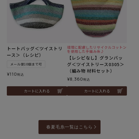
環境に配慮したリサイクルコットン
トートバッグ＜ツイストリ
を使用した手編み糸♪
ース＞（レシピ）
【レシピなし】グランバッ
グ＜ツイストリース0305＞
メール便10個まで可
（編み物 材料セット）
¥
110
税込
¥
8,360
税込
カートに入れる
カートに入れる
春夏毛糸一覧はこちら