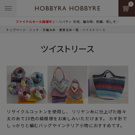
0
ファイナルセール開催中♪
＼リバティ 生地、編み物、刺繍、刺し子／
トップページ
ニット
手編み糸
春夏毛糸一覧
ツイストリース
ツイストリース
リサイクルコットンを使用し、 リリヤン糸に仕上げた極々
太の糸で10色の縞模様をお楽しみいただけます。 カギ針で
しっかりと編むバッグやインテリア小物におすすめです。