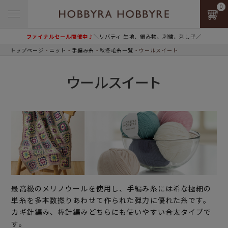
0
ファイナルセール開催中♪
＼リバティ 生地、編み物、刺繍、刺し子／
トップページ
ニット
手編み糸
秋冬毛糸一覧
ウールスイート
ウールスイート
最高級のメリノウールを使用し、手編み糸には希な極細の
単糸を多本数撚りあわせて作られた弾力に優れた糸です。
カギ針編み、棒針編みどちらにも使いやすい合太タイプで
す。