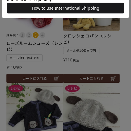
難易度：
クロッシェコパン（レシ
ピ）
ローズルームシューズ（レシ
ピ）
メール便10個まで可
メール便10個まで可
¥
110
税込
¥
110
税込
カートに入れる
カートに入れる