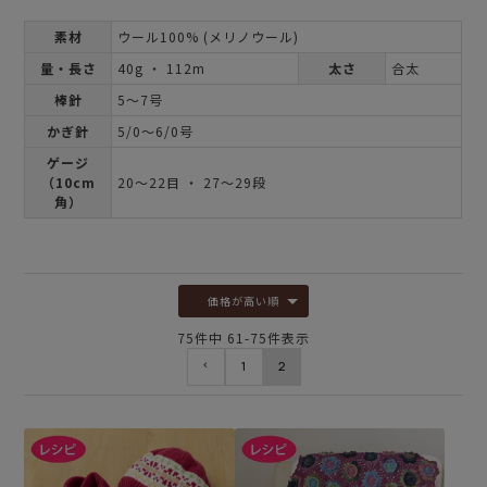
素材
ウール100% (メリノウール)
量・長さ
40g ・ 112m
太さ
合太
棒針
5～7号
かぎ針
5/0～6/0号
ゲージ
（10cm
20～22目 ・ 27～29段
角）
価格が高い順
75
件中
61
-
75
件表示
1
2