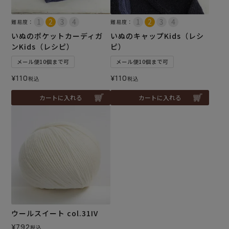
難易度：
難易度：
いぬのポケットカーディガ
いぬのキャップKids（レシ
ンKids（レシピ）
ピ）
メール便10個まで可
メール便10個まで可
¥
110
¥
110
税込
税込
カートに入れる
カートに入れる
ウールスイート col.31IV
¥
792
税込