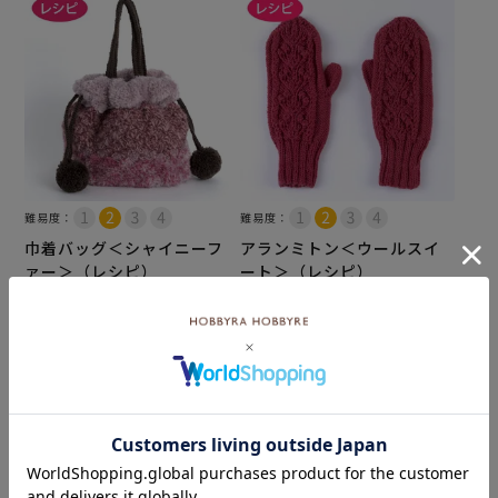
難易度：
難易度：
巾着バッグ＜シャイニーフ
アランミトン＜ウールスイ
ァー＞（レシピ）
ート＞（レシピ）
メール便10個まで可
メール便10個まで可
¥
110
¥
110
税込
税込
カートに入れる
カートに入れる