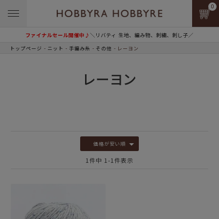
0
ファイナルセール開催中♪
＼リバティ 生地、編み物、刺繍、刺し子／
トップページ
ニット
手編み糸
その他
レーヨン
レーヨン
価格が安い順
1
件中
1
-
1
件表示