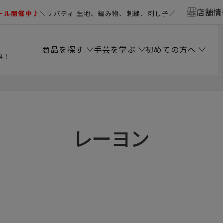
店舗情
ール開催中♪
＼リバティ 生地、編み物、刺繍、刺し子／
商品を探す
手芸を学ぶ
初めての方へ
料！
レーヨン