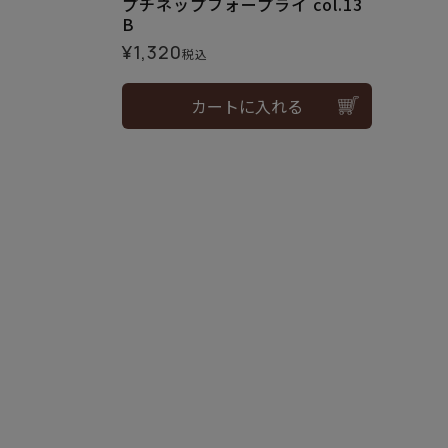
プチネップフォープライ col.13
B
¥
1,320
税込
カートに入れる