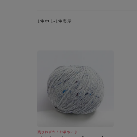
1
件中
1
-
1
件表示
残りわずか！お早めに♪