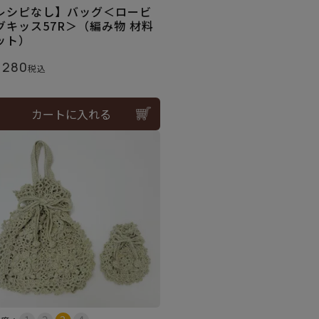
レシピなし】バッグ＜ロービ
グキッス57R＞（編み物 材料
ット）
,280
税込
カートに入れる