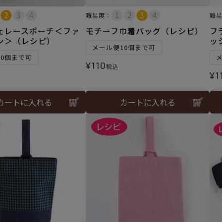
難易度：
難
ェレースポーチ＜ファ
モチーフ巾着バッグ（レシピ）
フ
ン＞（レシピ）
ッ
メール便10個まで可
10個まで可
¥
110
税込
¥
1
カートに入れる
カートに入れる