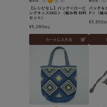
難易度：
難易度：
【レシピなし】バッグ＜ロービ
バッグ＆
ングキッス60G＞（編み物 材料
P＞（編
セット）
¥
3,850
税
¥
5,280
税込
カートに入れる