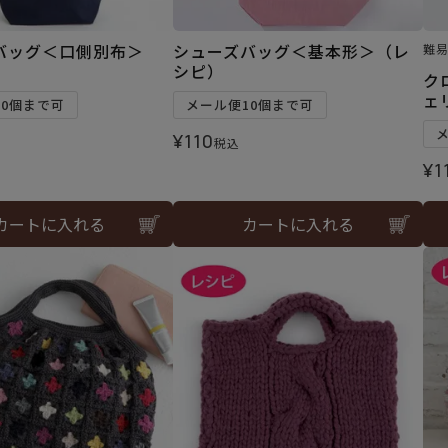
バッグ＜口側別布＞
シューズバッグ＜基本形＞（レ
難
）
シピ）
ク
ェ
10個まで可
メール便10個まで可
¥
110
税込
¥
1
カートに入れる
カートに入れる