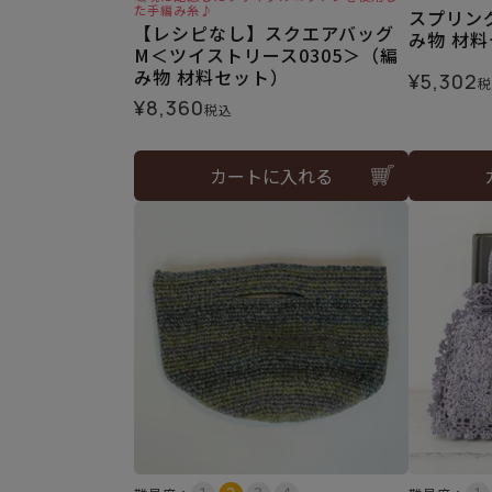
た手編み糸♪
スプリン
【レシピなし】スクエアバッグ
み物 材
M＜ツイストリース0305＞（編
み物 材料セット）
¥
5,302
税
¥
8,360
税込
カートに入れる