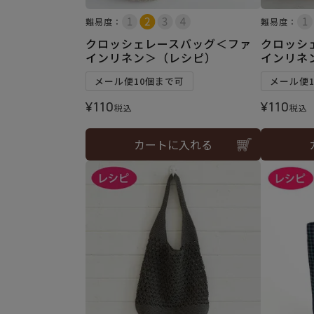
難易度：
難易度：
クロッシェレースバッグ＜ファ
クロッシ
インリネン＞（レシピ）
インリネ
メール便10個まで可
メール便
¥
110
¥
110
税込
税込
カートに入れる