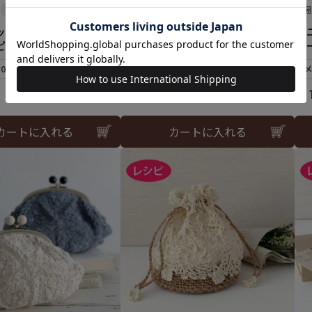
難易度：
難
ッグ＜ラフィスグラン
ネットバッグ＜ラフィスグラン
ミ
ピ）
＞（レシピ）
ポ
10個まで可
メール便10個まで可
¥
110
¥
1
税込
カートに入れる
カートに入れる