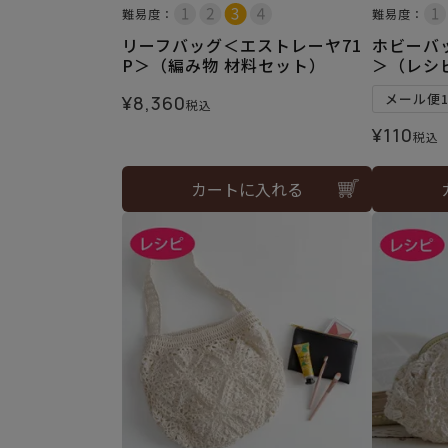
難易度：
難易度：
リーフバッグ＜エストレーヤ71
ホビーバ
P＞（編み物 材料セット）
＞（レシ
メール便
¥
8,360
税込
¥
110
税込
カートに入れる