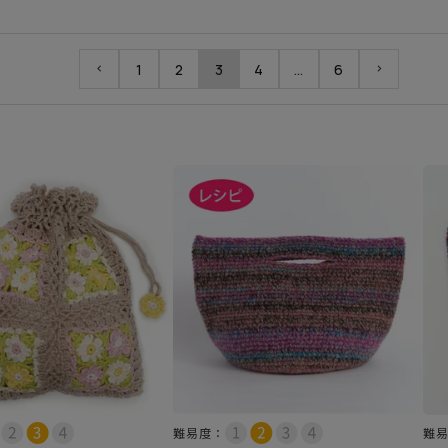
1
2
3
4
…
6
難易度：
難