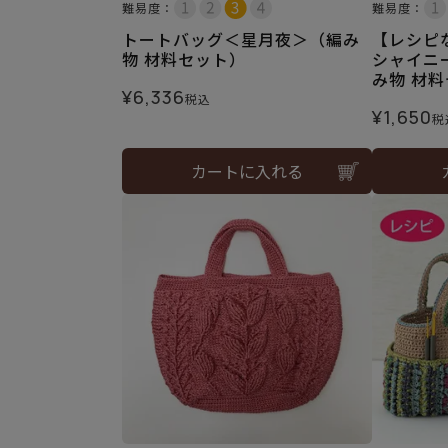
難易度：
難易度：
トートバッグ＜星月夜＞（編み
【レシピ
物 材料セット）
シャイニー
み物 材
¥
6,336
税込
¥
1,650
税
カートに入れる