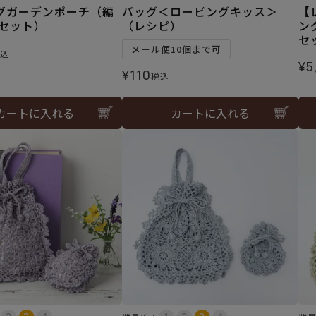
グガーデンポーチ（編
バッグ＜ロービングキッス＞
【
料セット）
（レシピ）
ン
セ
メール便10個まで可
込
¥
5
¥
110
税込
カートに入れる
カートに入れる