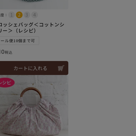
易度：
ロッシェバッグ＜コットンシ
リー＞（レシピ）
メール便10個まで可
10
税込
カートに入れる