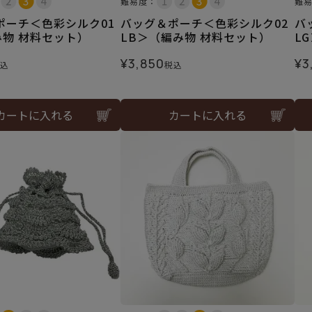
難易度：
難
ポーチ＜色彩シルク01
バッグ＆ポーチ＜色彩シルク02
バ
み物 材料セット）
LB＞（編み物 材料セット）
L
¥
3,850
¥
3
込
税込
カートに入れる
カートに入れる