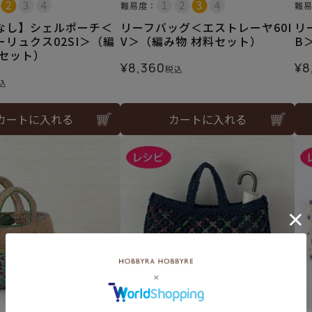
難易度：
難
なし】シェルポーチ＜
リーフバッグ＜エストレーヤ60I
リ
リュクス02SI＞（編
V＞（編み物 材料セット）
B
料セット）
¥
8,360
¥
8
税込
込
カートに入れる
カートに入れる