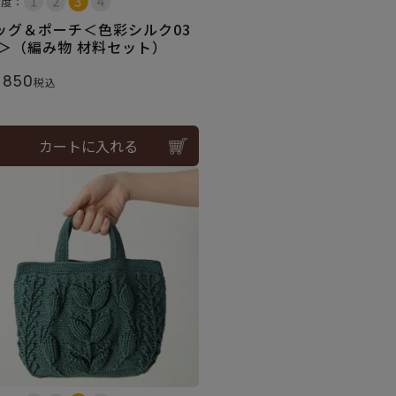
易度：
ッグ＆ポーチ＜色彩シルク03
G＞（編み物 材料セット）
,850
税込
カートに入れる