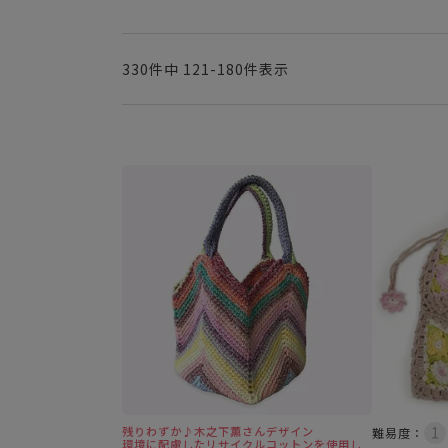
330
件中
121
-
180
件表示
残りわずか♪木之下薫さんデザイン
難易度：
環境に配慮したリサイクルコットンを使用し