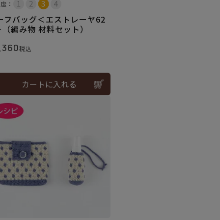
易度：
ーフバッグ＜エストレーヤ62
＞（編み物 材料セット）
,360
税込
カートに入れる