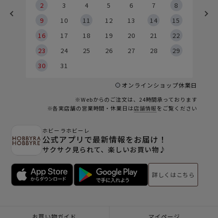
2
2
3
4
5
6
7
8
9
9
10
11
12
13
14
15
6
16
17
18
19
20
21
22
23
24
25
26
27
28
29
30
31
オンラインショップ休業日
※Webからのご注文は、24時間承っております
※各実店舗の営業時間・休業日は
店舗情報
をご覧ください
ホビーラホビーレ
公式アプリで最新情報をお届け！
サクサク見られて、楽しいお買い物♪
詳しくはこちら
お買い物ガイド
マイページ