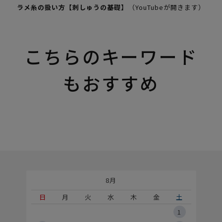
ラメ糸の扱い方【刺しゅうの基礎】
（YouTubeが開きます）
こちらのキーワード
もおすすめ
8月
土
日
月
火
水
木
金
土
5
1