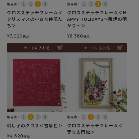
難易度：
難易度：
クロスステッチフレーム＜
クロスステッチフレーム＜H
クリスマスの小さな仲間た
APPY HOLIDAYS～暖炉の明
ち＞
かり～＞
¥
7,920
¥
8,360
税込
税込
カートに入れる
カートに入れる
難易度：
難易度：
刺し子のクロス＜雪景色＞
クロスステッチフレーム＜
実りの門松＞
¥
4,620
税込