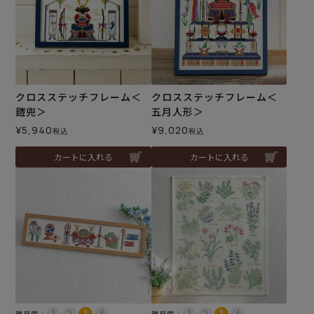
クロスステッチフレーム＜
クロスステッチフレーム＜
鎧兜＞
五月人形＞
¥
5,940
¥
9,020
税込
税込
カートに入れる
カートに入れる
難易度：
難易度：