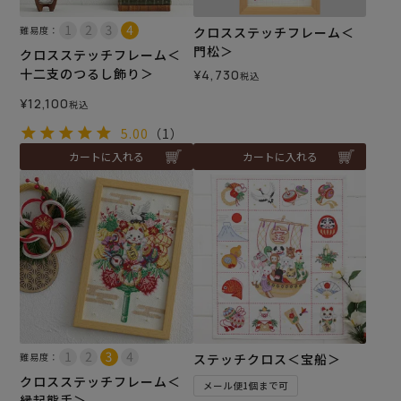
難易度：
クロスステッチフレーム＜
門松＞
クロスステッチフレーム＜
十二支のつるし飾り＞
¥
4,730
税込
¥
12,100
税込
5.00
（1）
カートに入れる
カートに入れる
難易度：
ステッチクロス＜宝船＞
クロスステッチフレーム＜
メール便1個まで可
縁起熊手＞