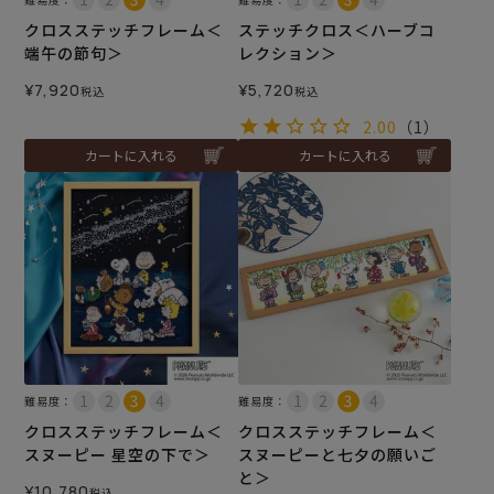
クロスステッチフレーム＜
ステッチクロス＜ハーブコ
端午の節句＞
レクション＞
¥
7,920
¥
5,720
税込
税込
2.00
（1）
カートに入れる
カートに入れる
難易度：
難易度：
クロスステッチフレーム＜
クロスステッチフレーム＜
スヌーピー 星空の下で＞
スヌーピーと七夕の願いご
と＞
¥
10,780
税込