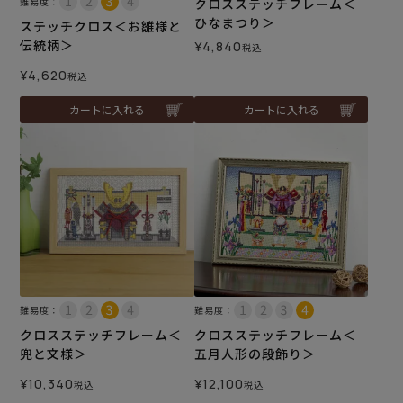
難易度：
クロスステッチフレーム＜
ひなまつり＞
ステッチクロス＜お雛様と
伝統柄＞
¥
4,840
税込
¥
4,620
税込
カートに入れる
カートに入れる
難易度：
難易度：
クロスステッチフレーム＜
クロスステッチフレーム＜
兜と文様＞
五月人形の段飾り＞
¥
10,340
¥
12,100
税込
税込