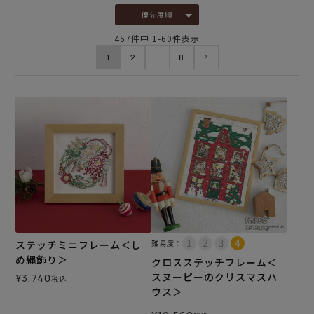
優先度順
457
件中
1
-
60
件表示
1
2
…
8
ステッチミニフレーム＜し
難易度：
め縄飾り＞
クロスステッチフレーム＜
スヌーピーのクリスマスハ
¥
3,740
税込
ウス＞