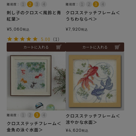
難易度：
難易度：
刺し子のクロス＜風鈴と青
クロスステッチフレーム＜
紅葉＞
うちわならべ＞
¥
5,060
¥
7,920
税込
税込
5.00
（1）
カートに入れる
カートに入れる
難易度：
クロスステッチフレーム＜
涼やかな水面＞
クロスステッチフレーム＜
金魚の泳ぐ水面＞
¥
4,620
税込