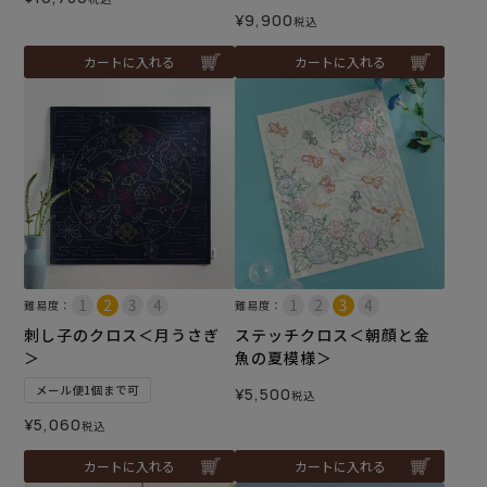
¥
9,900
税込
カートに入れる
カートに入れる
難易度：
難易度：
刺し子のクロス＜月うさぎ
ステッチクロス＜朝顔と金
＞
魚の夏模様＞
メール便1個まで可
¥
5,500
税込
¥
5,060
税込
カートに入れる
カートに入れる