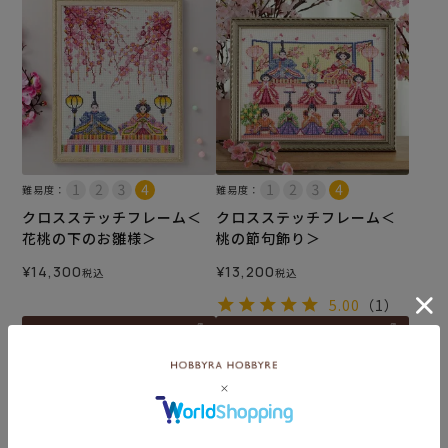
難易度：
難易度：
クロスステッチフレーム＜
クロスステッチフレーム＜
花桃の下のお雛様＞
桃の節句飾り＞
¥
14,300
¥
13,200
税込
税込
5.00
（1）
カートに入れる
カートに入れる