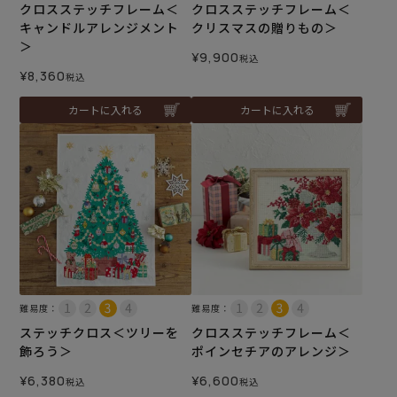
クロスステッチフレーム＜
クロスステッチフレーム＜
キャンドルアレンジメント
クリスマスの贈りもの＞
＞
¥
9,900
税込
¥
8,360
税込
カートに入れる
カートに入れる
難易度：
難易度：
ステッチクロス＜ツリーを
クロスステッチフレーム＜
飾ろう＞
ポインセチアのアレンジ＞
¥
6,380
¥
6,600
税込
税込