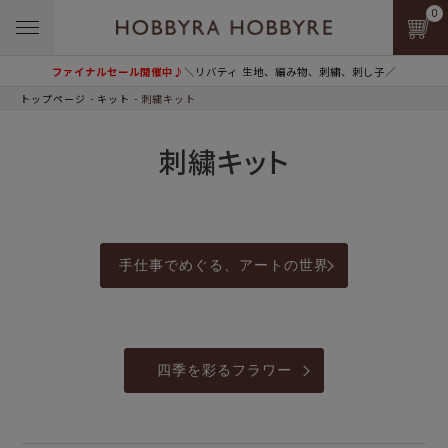
0
ファイナルセール開催中♪
＼リバティ 生地、編み物、刺繍、刺し子／
トップページ
キット
刺繍キット
刺繍キット
手仕事でめぐる、アートの世界
四季を彩るフラワー