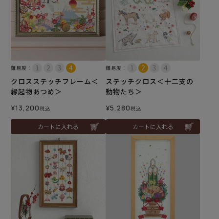
難易度：
難易度：
クロスステッチフレーム＜
ステッチクロス＜十二支の
縁起物あつめ＞
動物たち＞
¥
13,200
¥
5,280
税込
税込
カートに入れる
カートに入れる