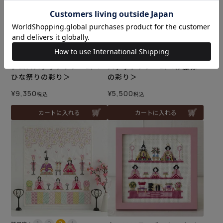
難易度：
難易度：
クロスステッチフレーム＜
ステッチフレーム＜お雛様
ひな祭りの彩り＞
の彩り＞
¥
9,350
¥
5,500
税込
税込
カートに入れる
カートに入れる