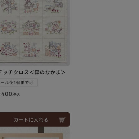
テッチクロス＜森のなかま＞
メール便1個まで可
,400
税込
カートに入れる