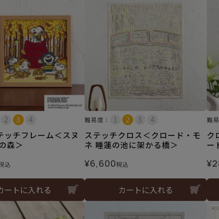
難易度：
難
テッチフレーム＜スヌ
ステッチクロス＜クロード・モ
ク
秋の森＞
ネ 睡蓮の池に架かる橋＞
ー
¥
6,600
¥
2
税込
税込
カートに入れる
カートに入れる