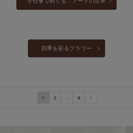
手仕事でめぐる、アートの世界
四季を彩るフラワー
1
2
…
9