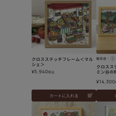
クロスステッチフレーム＜マル
難易度：
シェ＞
クロスス
¥
5,940
ミン谷の
税込
¥
14,300
カートに入れる