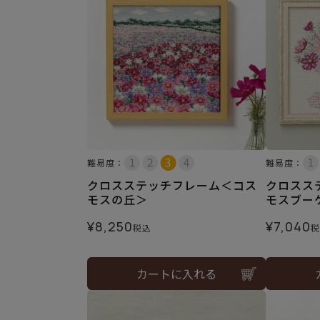
難易度：
難易度：
クロスステッチフレーム＜コス
クロスス
モスの丘＞
モスブー
¥
8,250
¥
7,040
税込
税
カートに入れる