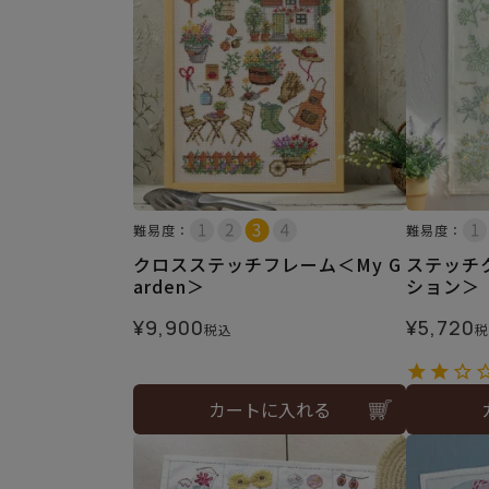
難易度：
難易度：
クロスステッチフレーム＜My G
ステッチ
arden＞
ション＞
¥
9,900
¥
5,720
税込
税
カートに入れる