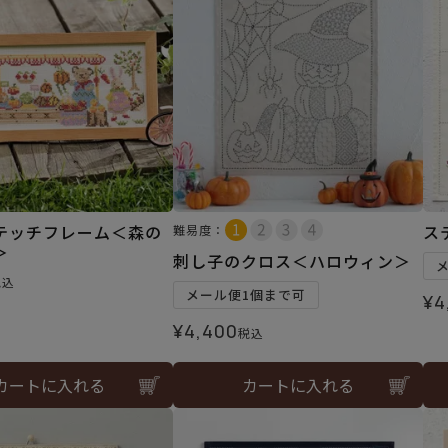
テッチフレーム＜森の
ス
難易度：
＞
刺し子のクロス＜ハロウィン＞
税込
メール便1個まで可
¥
4
¥
4,400
税込
カートに入れる
カートに入れる