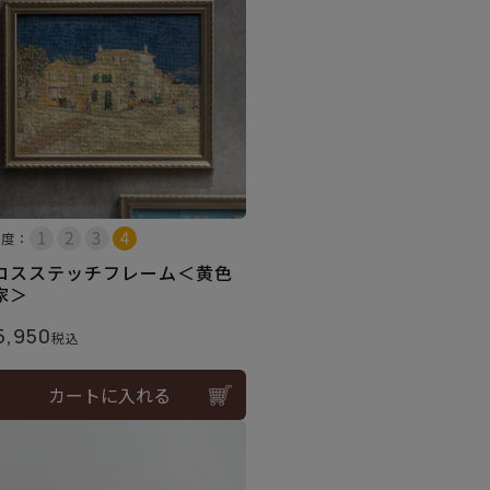
易度：
ロスステッチフレーム＜黄色
家＞
5,950
税込
カートに入れる