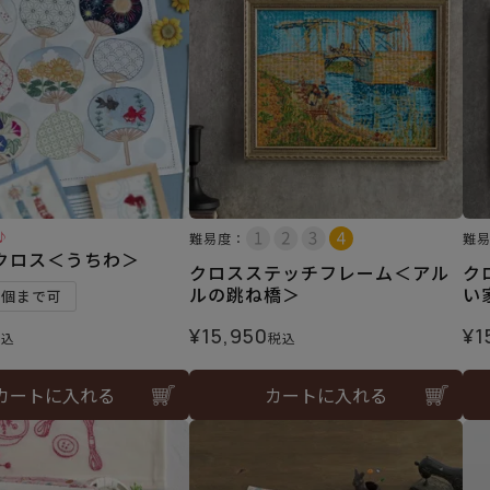
♪
難易度：
難
クロス＜うちわ＞
クロスステッチフレーム＜アル
ク
ルの跳ね橋＞
い
1個まで可
¥
15,950
¥
1
税込
税込
カートに入れる
カートに入れる