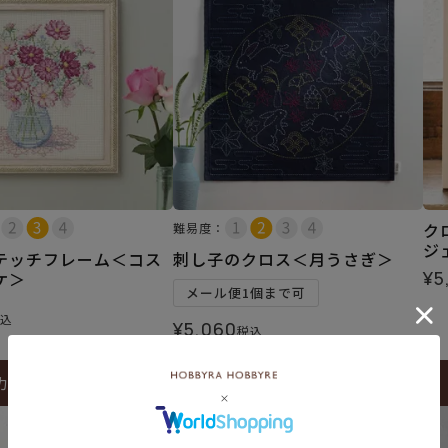
ク
難易度：
ジ
テッチフレーム＜コス
刺し子のクロス＜月うさぎ＞
¥
5
ケ＞
メール便1個まで可
込
¥
5,060
税込
カートに入れる
カートに入れる