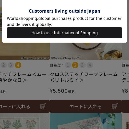
難易度：
難
テッチフレーム＜ムー
クロスステッチフープフレーム
ア
穏やかな日＞
＜リトルミイ＞
デ
¥
5,500
¥
8
税込
税込
カートに入れる
カートに入れる