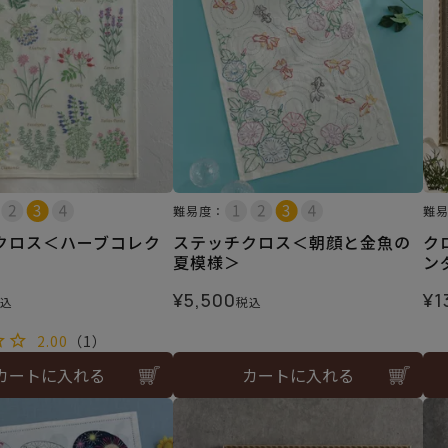
難易度：
難
クロス＜ハーブコレク
ステッチクロス＜朝顔と金魚の
ク
夏模様＞
ン
¥
5,500
¥
1
込
税込
2.00
（1）
カートに入れる
カートに入れる