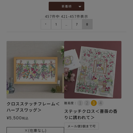
新着順
457
件中
421
-
457
件表示
1
…
7
8
クロスステッチフレーム＜
難易度：
ハーブスワッグ＞
ステッチクロス＜薔薇の香
りに誘われて＞
¥
5,500
税込
メール便1個まで可
×(在庫なし)