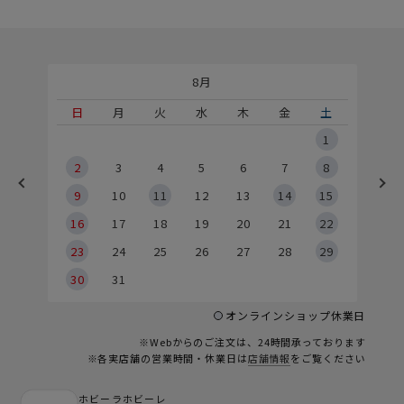
8月
土
日
月
火
水
木
金
土
5
1
2
2
3
4
5
6
7
8
9
9
10
11
12
13
14
15
6
16
17
18
19
20
21
22
23
24
25
26
27
28
29
30
31
オンラインショップ休業日
※Webからのご注文は、24時間承っております
※各実店舗の営業時間・休業日は
店舗情報
をご覧ください
ホビーラホビーレ