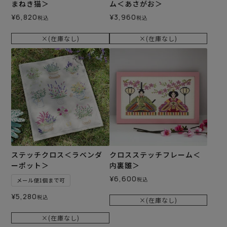
まねき猫＞
ム＜あさがお＞
¥
6,820
¥
3,960
税込
税込
×(在庫なし)
×(在庫なし)
ステッチクロス＜ラベンダ
クロスステッチフレーム＜
ーポット＞
内裏雛＞
¥
6,600
税込
メール便1個まで可
¥
5,280
税込
×(在庫なし)
×(在庫なし)