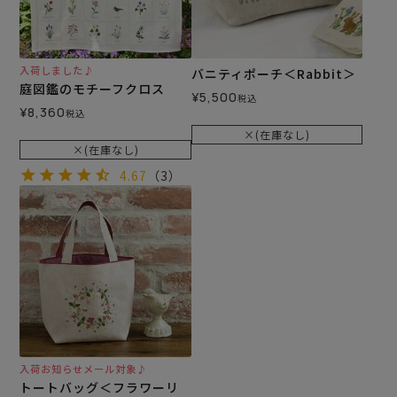
入荷しました♪
バニティポーチ＜Rabbit＞
庭図鑑のモチーフクロス
¥
5,500
税込
¥
8,360
税込
×(在庫なし)
×(在庫なし)
4.67
（3）
入荷お知らせメール対象♪
トートバッグ＜フラワーリ