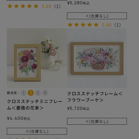
¥
5,280
税込
5.00
（1）
×(在庫なし)
5.00
（1）
難易度：
クロスステッチフレーム＜
フラワーブーケ＞
クロスステッチミニフレー
ム＜薔薇の花束＞
¥
5,720
税込
¥
4,400
税込
×(在庫なし)
×(在庫なし)