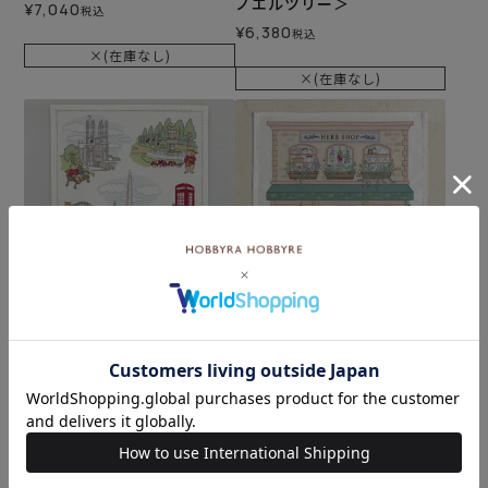
ノエルツリー＞
¥
7,040
税込
¥
6,380
税込
×(在庫なし)
×(在庫なし)
ステッチクロス＜ロンドン
ステッチクロス＜HERB SH
の街から＞
OP＞
メール便1個まで可
メール便1個まで可
¥
4,180
¥
4,620
税込
税込
×(在庫なし)
×(在庫なし)