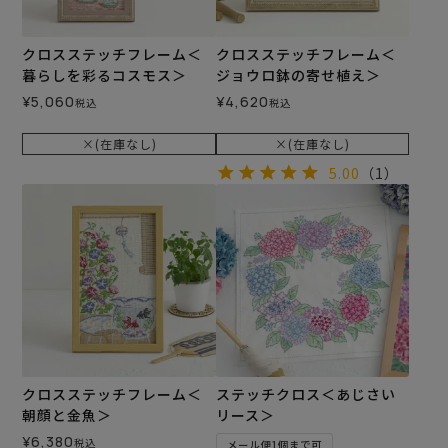
クロスステッチフレーム＜
クロスステッチフレーム＜
暮らしを彩るコスモス＞
ジョウロ鉢の寄せ植え＞
¥
5,060
¥
4,620
税込
税込
×(在庫なし)
×(在庫なし)
5.00
（1）
クロスステッチフレーム＜
ステッチクロス＜あじさい
朝顔と金魚＞
リース＞
¥
6,380
税込
メール便1個まで可