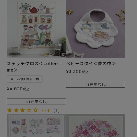
ステッチクロス＜coffee ti
ベビースタイ＜夢の中＞
me＞
¥
3,300
税込
メール便1個まで可
×(在庫なし)
¥
4,620
税込
×(在庫なし)
3.00
（1）