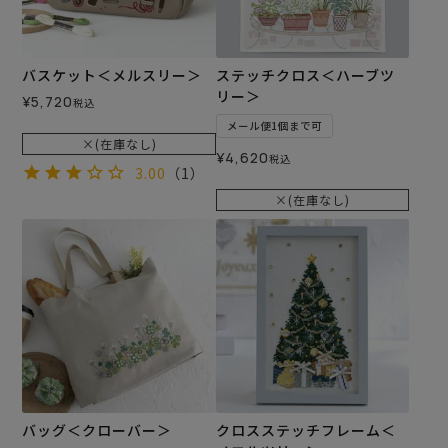
バスケット＜メルスリー＞
ステッチクロス＜ハーブツ
リー＞
¥
5,720
税込
メール便1個まで可
×(在庫なし)
¥
4,620
税込
3.00
（1）
×(在庫なし)
バッグ＜クローバー＞
クロスステッチフレーム＜