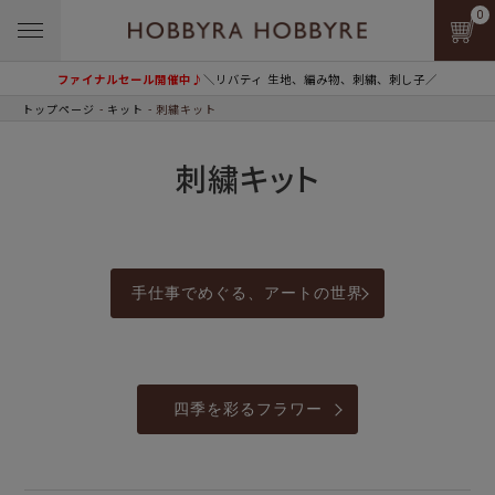
0
ファイナルセール開催中♪
＼リバティ 生地、編み物、刺繍、刺し子／
トップページ
キット
刺繍キット
刺繍キット
手仕事でめぐる、アートの世界
四季を彩るフラワー