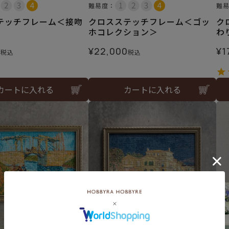
難易度：
難
テッチフレーム＜接吻
クロスステッチフレーム＜ゴッ
ク
ホコレクション＞
わ
0
¥
22,000
¥
1
税込
税込
カートに入れる
カートに入れる