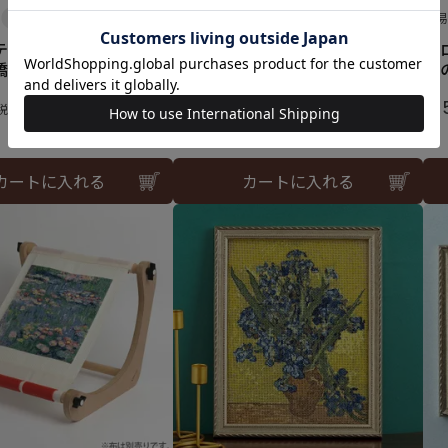
難易度：
難
テッチフレーム＜アル
クロスステッチフレーム＜黄色
ク
橋＞
い家＞
ホ
¥
15,950
¥
1
税込
税込
カートに入れる
カートに入れる