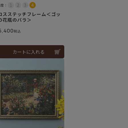
易度：
ロスステッチフレーム＜ゴッ
の花瓶のバラ＞
5,400
税込
カートに入れる