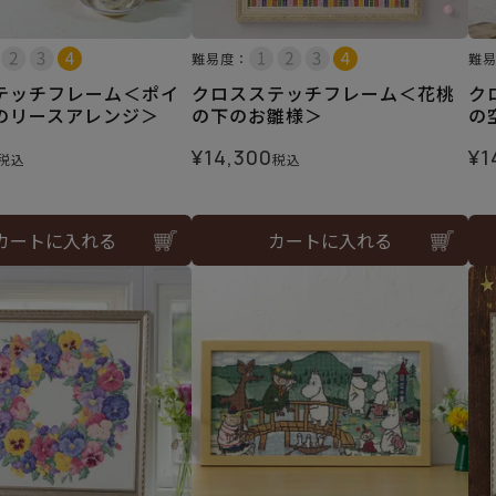
難易度：
難
テッチフレーム＜ポイ
クロスステッチフレーム＜花桃
ク
のリースアレンジ＞
の下のお雛様＞
の
¥
14,300
¥
1
税込
税込
カートに入れる
カートに入れる