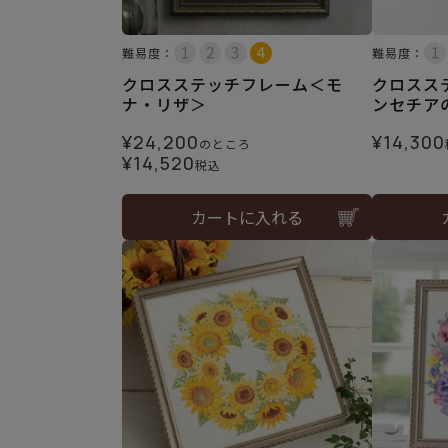
難易度：
難易度：
クロスステッチフレーム＜モ
クロスス
ナ・リザ＞
ンセチア
¥
24,200
¥
14,300
のところ
¥
14,520
税込
カートに入れる