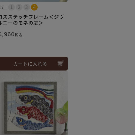
易度：
ロスステッチフレーム＜ジヴ
ルニーのモネの庭＞
4,960
税込
カートに入れる