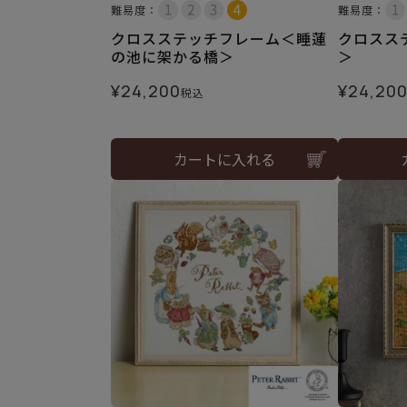
難易度：
難易度：
クロスステッチフレーム＜睡蓮
クロスス
の池に架かる橋＞
＞
¥
24,200
¥
24,20
税込
カートに入れる