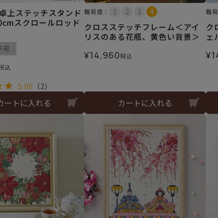
社 卓上ステッチスタンド
難易度：
難
60cmスクロールロッド
クロスステッチフレーム＜アイ
ク
リスのある花瓶、黄色い背景＞
ェ
不可
¥
14,960
¥
1
税込
税込
5.00
（2）
カートに入れる
カートに入れる