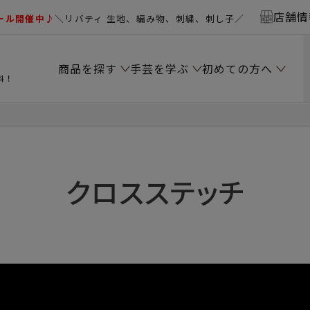
店舗情
ール開催中♪
＼リバティ 生地、編み物、刺繍、刺し子／
商品を探す
手芸を学ぶ
初めての方へ
料！
クロスステッチ