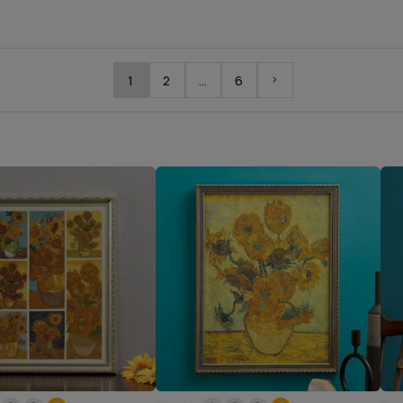
1
2
…
6