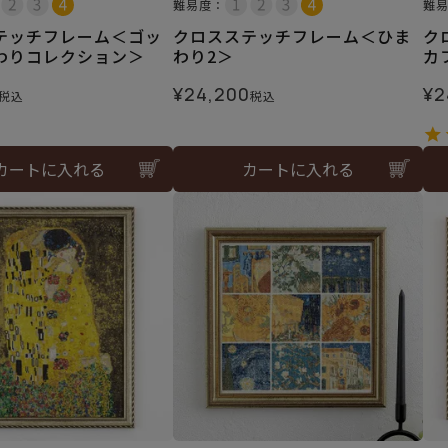
難易度：
難
テッチフレーム＜ゴッ
クロスステッチフレーム＜ひま
ク
わりコレクション＞
わり2＞
カ
¥
24,200
¥
2
税込
税込
カートに入れる
カートに入れる