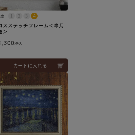
易度：
ロスステッチフレーム＜皐月
空＞
4,300
税込
カートに入れる