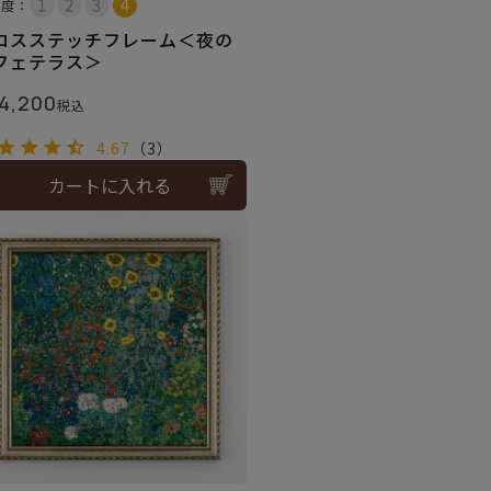
易度：
ロスステッチフレーム＜夜の
フェテラス＞
4,200
税込
4.67
（3）
カートに入れる