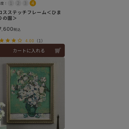
易度：
ロスステッチフレーム＜ひま
りの園＞
7,600
税込
4.00
（1）
カートに入れる