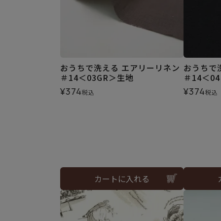
おうちで洗える エアリーリネン
おうちで
＃14＜03GR＞生地
＃14＜0
¥
374
¥
374
税込
税込
カートに入れる