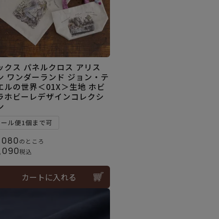
ックス パネルクロス アリス
ン ワンダーランド ジョン・テ
エルの世界＜01X＞生地 ホビ
ラホビーレデザインコレクシ
ン
メール便1個まで可
,080
のところ
,090
税込
カートに入れる