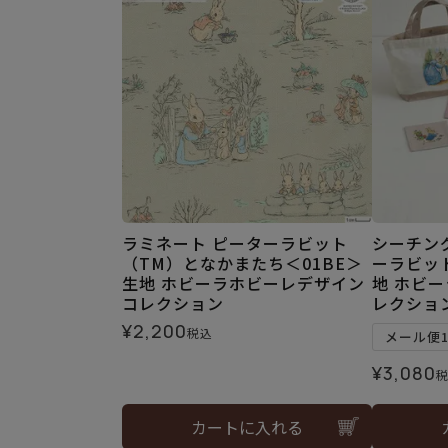
ラミネート ピーターラビット
シーチン
（TM）となかまたち＜01BE＞
ーラビット
生地 ホビーラホビーレデザイン
地 ホビ
コレクション
レクショ
¥
2,200
税込
メール便
¥
3,080
カートに入れる