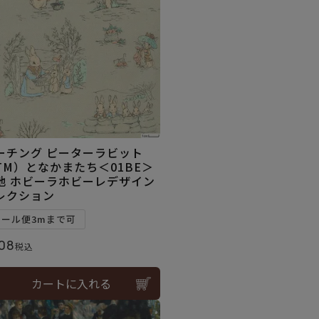
ーチング ピーターラビット
TM）となかまたち＜01BE＞
地 ホビーラホビーレデザイン
レクション
メール便3mまで可
08
税込
カートに入れる