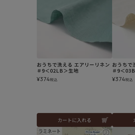
おうちで洗える エアリーリネン
おうちで
＃9＜02LB＞生地
＃9＜03
¥
374
¥
374
税込
税込
カートに入れる