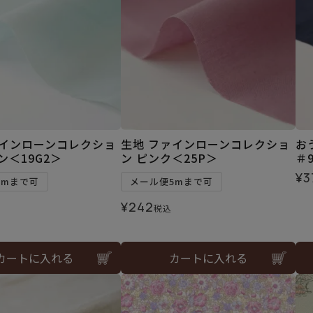
ァインローンコレクショ
生地 ファインローンコレクショ
お
ン＜19G2＞
ン ピンク＜25P＞
＃
¥
3
5mまで可
メール便5mまで可
¥
242
税込
カートに入れる
カートに入れる