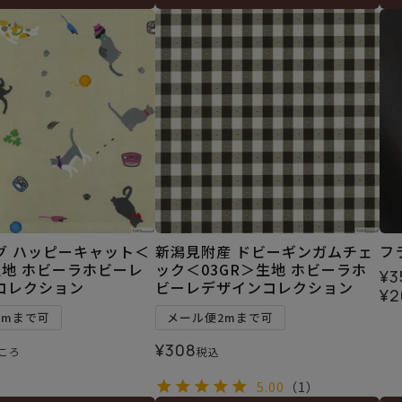
グ ハッピーキャット＜
新潟見附産 ドビーギンガムチェ
フ
生地 ホビーラホビーレ
ック＜03GR＞生地 ホビーラホ
¥
3
コレクション
ビーレデザインコレクション
¥
2
3mまで可
メール便2mまで可
¥
308
ころ
税込
5.00
（1）