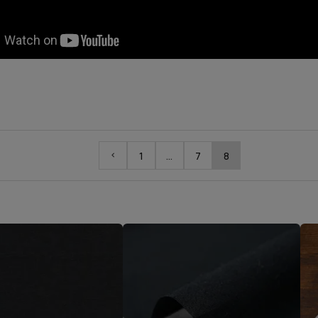
1
…
7
8