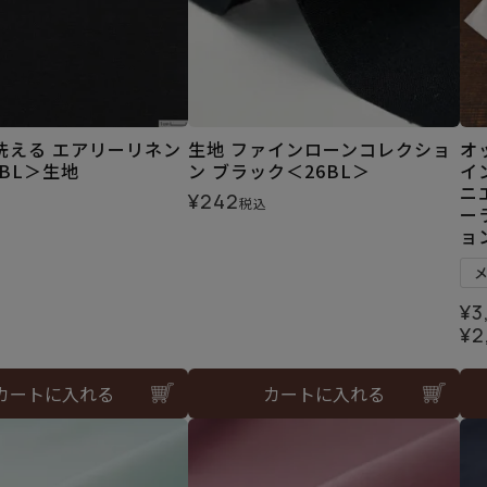
洗える エアリーリネン
生地 ファインローンコレクショ
オ
4BL＞生地
ン ブラック＜26BL＞
イ
ニ
¥
242
税込
ー
ョ
¥
3
¥
2
カートに入れる
カートに入れる