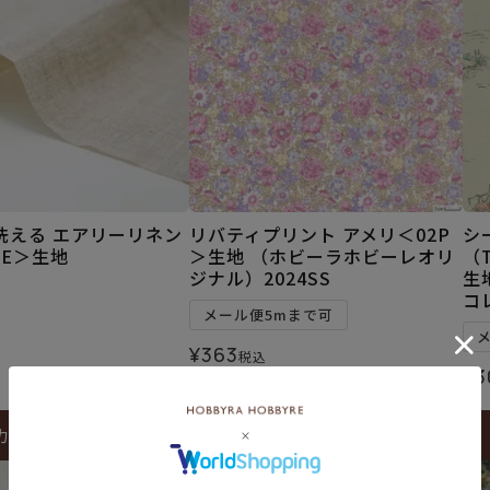
洗える エアリーリネン
リバティプリント アメリ＜02P
シ
BE＞生地
＞生地 （ホビーラホビーレオリ
（
ジナル）2024SS
生
コ
メール便5mまで可
¥
363
税込
¥
3
カートに入れる
カートに入れる