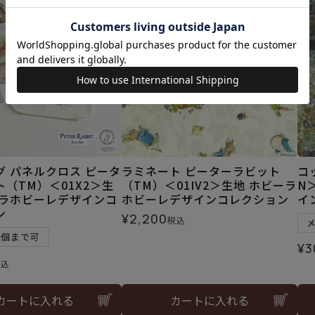
グ パネルクロス ピータ
ラミネート ピーターラビット
コ
（TM）＜01X2＞生
（TM）＜01IV2＞生地 ホビーラ
N
ーラホビーレデザインコ
ホビーレデザインコレクション
イ
ン
¥
2,200
税込
1個まで可
¥
3
税込
カートに入れる
カートに入れる