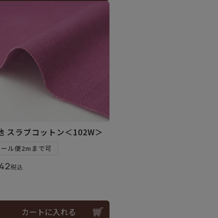
地 スラブコットン＜102W＞
メール便2mまで可
42
税込
カートに入れる