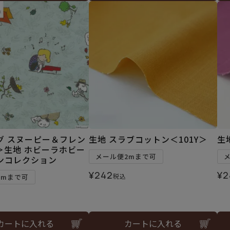
グ スヌーピー＆フレン
生地 スラブコットン＜101Y＞
生
＞生地 ホビーラホビー
メール便2mまで可
ンコレクション
¥
242
¥
2
税込
3mまで可
カートに入れる
カートに入れる