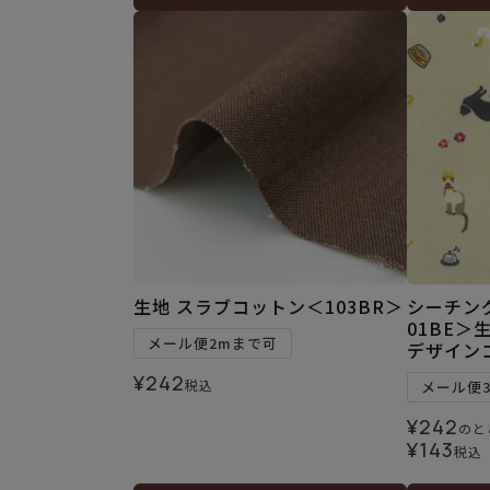
生地 スラブコットン＜103BR＞
シーチン
01BE＞
メール便2mまで可
デザイン
¥
242
税込
メール便
¥
242
のと
¥
143
税込