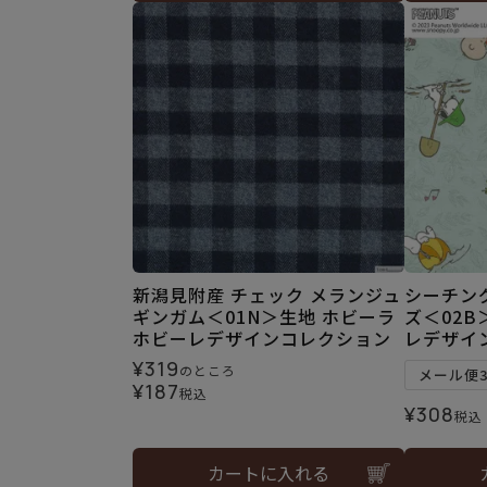
新潟見附産 チェック メランジュ
シーチン
ギンガム＜01N＞生地 ホビーラ
ズ＜02B
ホビーレデザインコレクション
レデザイ
¥
319
のところ
メール便
¥
187
税込
¥
308
税込
カートに入れる