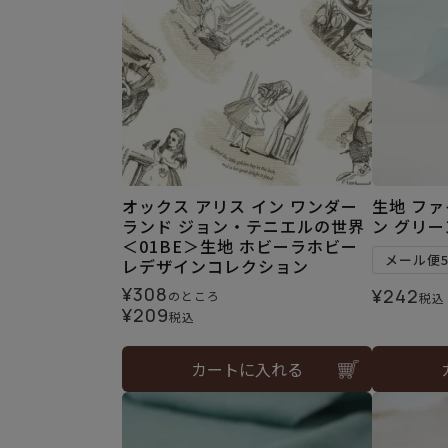
オックス アリス イン ワンダー
生地 フ
ランド ジョン・テニエルの世界
ン グリー
＜01BE＞生地 ホビーラホビー
メール便
レデザインコレクション
¥
308
¥
242
のところ
税込
¥
209
税込
カートに入れる