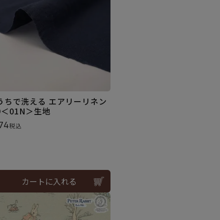
うちで洗える エアリーリネン
9＜01N＞生地
74
税込
カートに入れる