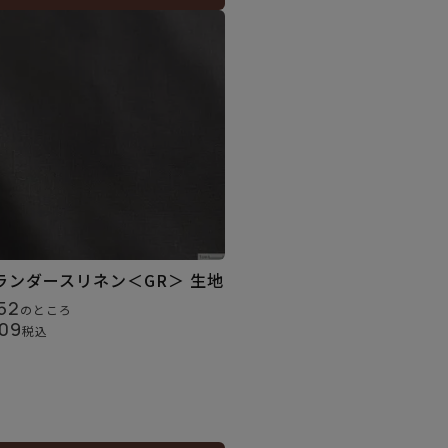
ランダースリネン＜GR＞ 生地
52
のところ
09
税込