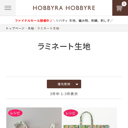
0
ファイナルセール開催中♪
＼リバティ 生地、編み物、刺繍、刺し子／
トップページ
生地
ラミネート生地
ラミネート生地
優先度順
3
件中
1
-
3
件表示