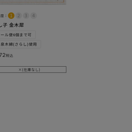
易度：
し子 金木犀
メール便6個まで可
和泉木綿(さらし)使用
72
税込
×(在庫なし)