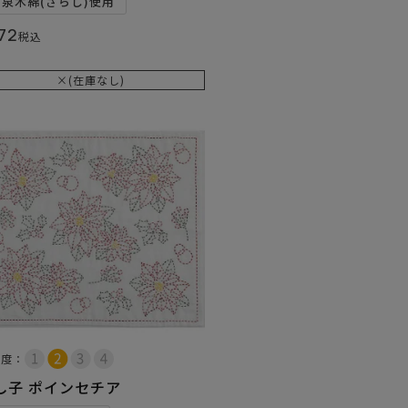
和泉木綿(さらし)使用
72
税込
×(在庫なし)
易度：
し子 ポインセチア