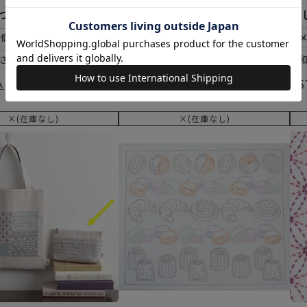
丸つなぎセット
刺し子 秋の収穫
刺
2個まで可
メール便6個まで可
さらし)使用
和泉木綿(さらし)使用
¥
572
¥
5
込
税込
×(在庫なし)
×(在庫なし)