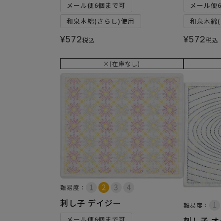
メール便6個まで可
メール便
和泉木綿(さらし)使用
和泉木綿(
¥
572
¥
572
税込
税込
×(在庫なし)
難易度：
刺し子 デイジー
難易度：
刺し子 
メール便6個まで可