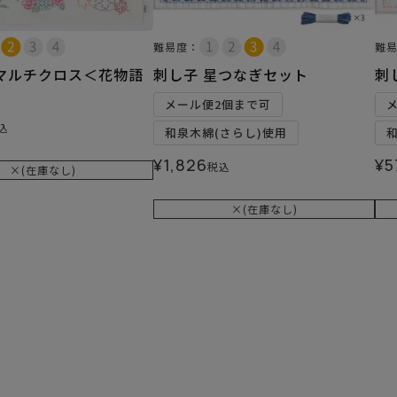
難易度：
難
マルチクロス＜花物語
刺し子 星つなぎセット
刺
メール便2個まで可
込
和泉木綿(さらし)使用
¥
1,826
¥
5
税込
×(在庫なし)
×(在庫なし)