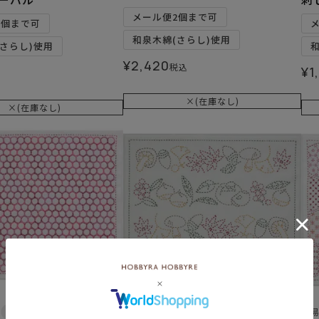
メール便2個まで可
6個まで可
和泉木綿(さらし)使用
さらし)使用
¥
2,420
税込
¥
1
×(在庫なし)
×(在庫なし)
難易度：
難