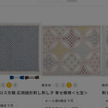
難易度：
難
クロス方眼 応用銭形刺し
刺し子 寄せ模様＜七宝＞
刺
メール便6個まで可
2個まで可