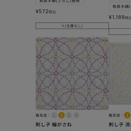
和泉木綿(さらし)使用
和泉木綿(
¥
572
税込
¥
1,188
税
×(在庫なし)
難易度：
難易度：
刺し子 輪がさね
刺し子 