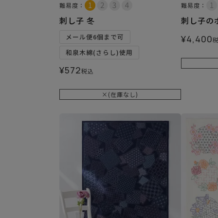
難易度：
難易度：
刺し子 冬
刺し子の
メール便6個まで可
¥
4,400
和泉木綿(さらし)使用
¥
572
税込
×(在庫なし)