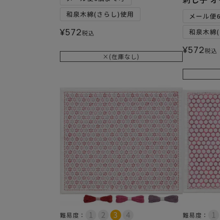
和泉木綿(さらし)使用
メール便
¥
572
和泉木綿(
税込
¥
572
税込
×(在庫なし)
難易度：
難易度：