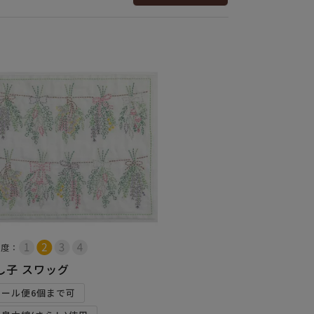
易度：
し子 スワッグ
メール便6個まで可