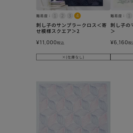
難易度：
難易度：
刺し子のサンプラークロス＜寄
刺し子の
せ模様スクエア＞2
＞
¥
11,000
¥
6,160
税込
税
×(在庫なし)