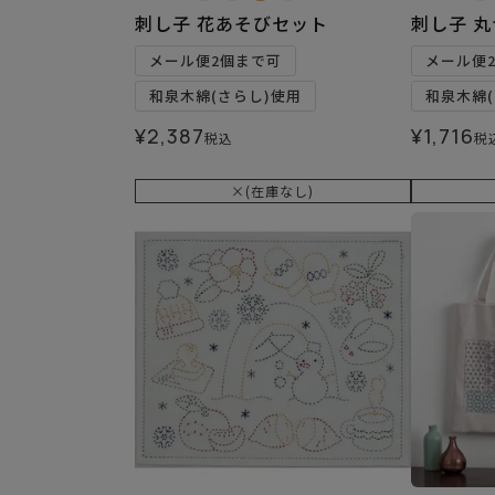
刺し子 花あそびセット
刺し子 
メール便2個まで可
メール便
和泉木綿(さらし)使用
和泉木綿(
¥
2,387
¥
1,716
税込
税
×(在庫なし)