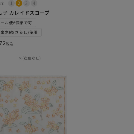
易度：
し子 カレイドスコープ
メール便6個まで可
和泉木綿(さらし)使用
72
税込
×(在庫なし)