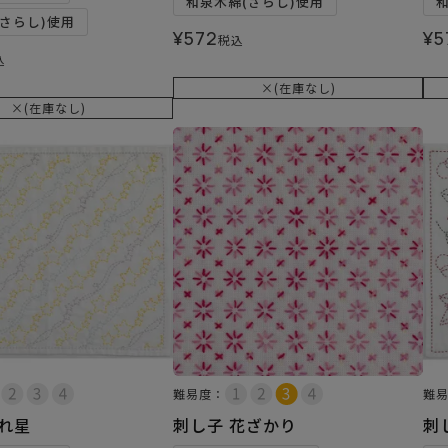
和泉木綿(さらし)使用
さらし)使用
¥
572
¥
5
税込
込
×(在庫なし)
×(在庫なし)
難易度：
難
流れ星
刺し子 花ざかり
刺