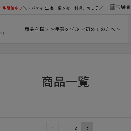
店舗情
ール開催中♪
＼リバティ 生地、編み物、刺繍、刺し子／
商品を探す
手芸を学ぶ
初めての方へ
料！
商品一覧
1
2
3