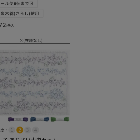
メール便6個まで可
和泉木綿(さらし)使用
72
税込
×(在庫なし)
易度：
し子 あじさい小道セット