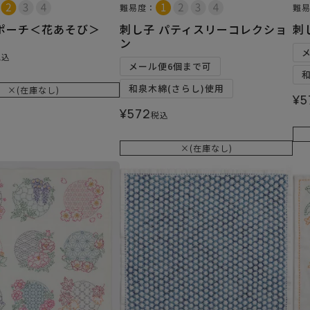
難易度：
難
ポーチ＜花あそび＞
刺し子 パティスリーコレクショ
刺
ン
税込
メール便6個まで可
和泉木綿(さらし)使用
×(在庫なし)
¥
5
¥
572
税込
×(在庫なし)