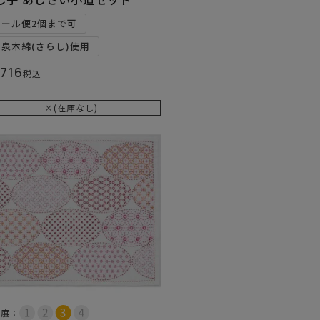
メール便2個まで可
和泉木綿(さらし)使用
,716
税込
×(在庫なし)
易度：