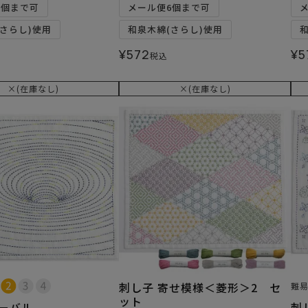
6個まで可
メール便6個まで可
さらし)使用
和泉木綿(さらし)使用
¥
572
¥
5
税込
×(在庫なし)
×(在庫なし)
刺し子 寄せ模様＜菱形＞2 セ
難
ット
オーバル
刺