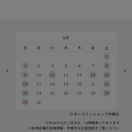
8月
土
日
月
火
水
木
金
土
5
1
2
2
3
4
5
6
7
8
9
9
10
11
12
13
14
15
6
16
17
18
19
20
21
22
23
24
25
26
27
28
29
30
31
オンラインショップ休業日
※Webからのご注文は、24時間承っております
※各実店舗の営業時間・休業日は
店舗情報
をご覧ください