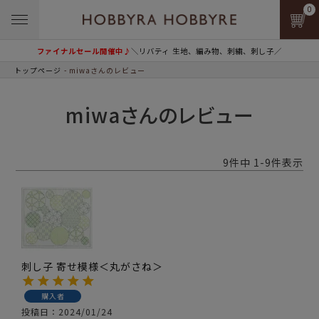
0
ファイナルセール開催中♪
＼リバティ 生地、編み物、刺繍、刺し子／
トップページ
miwaさんのレビュー
miwaさんのレビュー
9
件中
1
-
9
件表示
刺し子 寄せ模様＜丸がさね＞
購入者
投稿日
2024/01/24