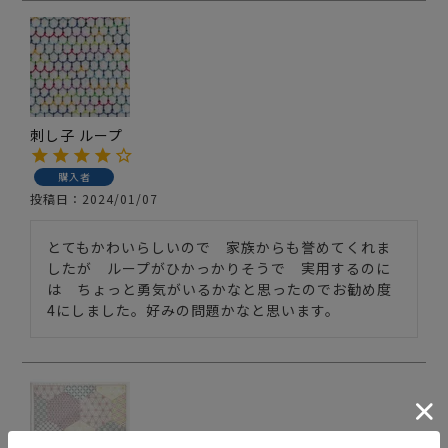
刺し子 ループ
購入者
投稿日
2024/01/07
とてもかわいらしいので　家族からも誉めてくれま
したが　ループがひかっかりそうで　実用するのに
は　ちょっと勇気がいるかなと思ったのでお勧め度
4にしました。好みの問題かなと思います。