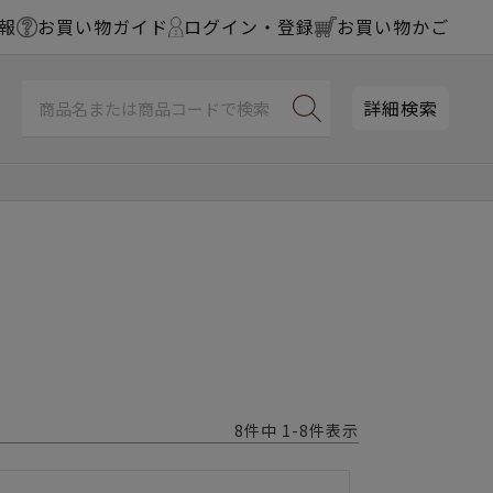
報
お買い物ガイド
ログイン・登録
お買い物かご
詳細検索
8
件中
1
-
8
件表示