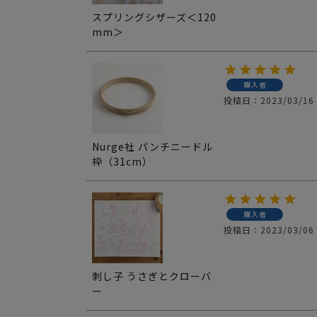
スプリングシザーズ＜120
mm＞
購入者
投稿日
2023/03/16
Nurge社 パンチニードル
枠（31cm）
購入者
投稿日
2023/03/06
刺し子 うさぎとクローバ
ー