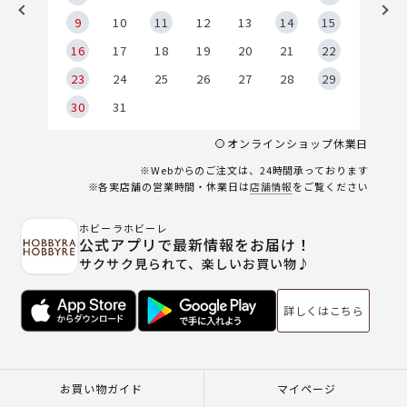
9
9
10
11
12
13
14
15
6
16
17
18
19
20
21
22
23
24
25
26
27
28
29
30
31
オンラインショップ休業日
※Webからのご注文は、24時間承っております
※各実店舗の営業時間・休業日は
店舗情報
をご覧ください
ホビーラホビーレ
公式アプリで最新情報をお届け！
サクサク見られて、楽しいお買い物♪
詳しくはこちら
お買い物ガイド
マイページ