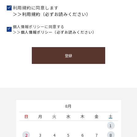
利用規約に同意します
＞＞利用規約（必ずお読みください）
個人情報ポリシーに同意する
＞＞
個人情報ポリシー（必ずお読みください）
登録
8月
土
日
月
火
水
木
金
土
5
1
2
2
3
4
5
6
7
8