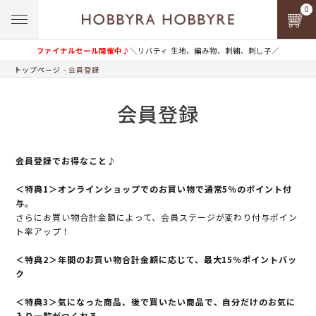
0
ファイナルセール開催中♪
＼リバティ 生地、編み物、刺繍、刺し子／
トップページ
会員登録
会員登録
会員登録でお得なこと♪
＜特典1＞オンラインショップでのお買い物で通常5％のポイント付
与。
さらにお買い物合計金額によって、会員ステージが変わり付与ポイン
ト率アップ！
＜特典2＞年間のお買い物合計金額に応じて、最大15％ポイントバッ
ク
＜特典3＞気になった商品、後で買いたい商品で、自分だけのお気に
入り一覧がつくれる