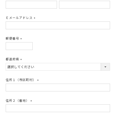
(必
須)
Ｅメールアドレス
(必
須)
郵便番号
(必
須)
都道府県
(必
須)
住所１（市区町村）
(必
須)
住所２（番地）
(必
須)