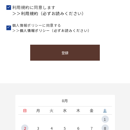
利用規約に同意します
＞＞利用規約（必ずお読みください）
個人情報ポリシーに同意する
＞＞
個人情報ポリシー（必ずお読みください）
登録
8月
土
日
月
火
水
木
金
土
5
1
2
2
3
4
5
6
7
8