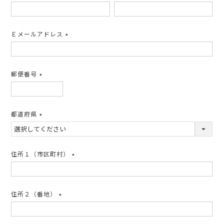
(必
須)
Ｅメールアドレス
(必
須)
郵便番号
(必
須)
都道府県
(必
須)
住所１（市区町村）
(必
須)
住所２（番地）
(必
須)