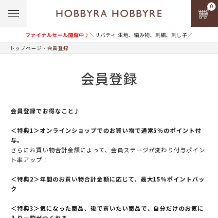
0
ファイナルセール開催中♪
＼リバティ 生地、編み物、刺繍、刺し子／
トップページ
会員登録
会員登録
会員登録でお得なこと♪
＜特典1＞オンラインショップでのお買い物で通常5％のポイント付
与。
さらにお買い物合計金額によって、会員ステージが変わり付与ポイン
ト率アップ！
＜特典2＞年間のお買い物合計金額に応じて、最大15％ポイントバッ
ク
＜特典3＞気になった商品、後で買いたい商品で、自分だけのお気に
入り一覧がつくれる