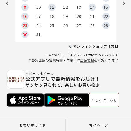
9
9
10
11
12
13
14
15
6
16
17
18
19
20
21
22
23
24
25
26
27
28
29
30
31
オンラインショップ休業日
※Webからのご注文は、24時間承っております
※各実店舗の営業時間・休業日は
店舗情報
をご覧ください
ホビーラホビーレ
公式アプリで最新情報をお届け！
サクサク見られて、楽しいお買い物♪
詳しくはこちら
お買い物ガイド
マイページ