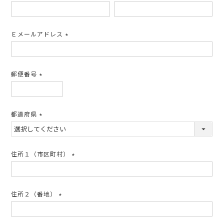
(必
須)
Ｅメールアドレス
(必
須)
郵便番号
(必
須)
都道府県
(必
須)
住所１（市区町村）
(必
須)
住所２（番地）
(必
須)