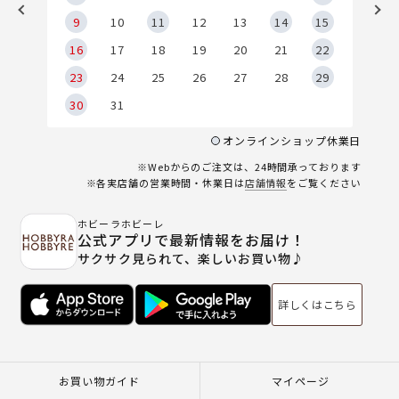
9
9
10
11
12
13
14
15
6
16
17
18
19
20
21
22
23
24
25
26
27
28
29
30
31
オンラインショップ休業日
※Webからのご注文は、24時間承っております
※各実店舗の営業時間・休業日は
店舗情報
をご覧ください
ホビーラホビーレ
公式アプリで最新情報をお届け！
サクサク見られて、楽しいお買い物♪
詳しくはこちら
お買い物ガイド
マイページ