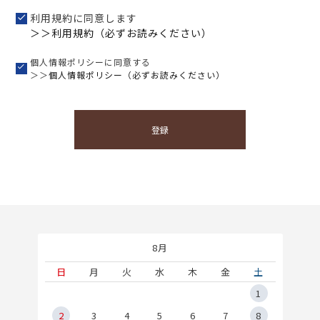
利用規約に同意します
＞＞利用規約（必ずお読みください）
個人情報ポリシーに同意する
＞＞
個人情報ポリシー（必ずお読みください）
登録
8月
土
日
月
火
水
木
金
土
5
1
2
2
3
4
5
6
7
8