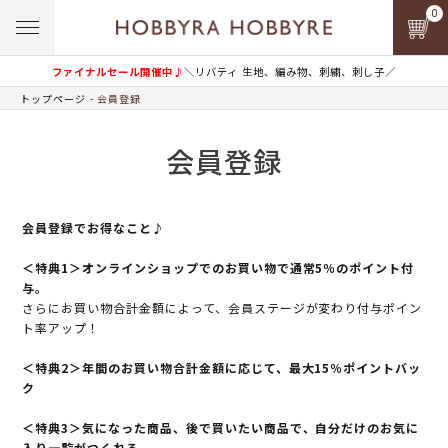
0
ファイナルセール開催中♪
＼リバティ 生地、編み物、刺繍、刺し子／
トップページ
会員登録
会員登録
会員登録でお得なこと♪
＜特典1＞オンラインショップでのお買い物で通常5％のポイント付
与。
さらにお買い物合計金額によって、会員ステージが変わり付与ポイン
ト率アップ！
＜特典2＞年間のお買い物合計金額に応じて、最大15％ポイントバッ
ク
＜特典3＞気になった商品、後で買いたい商品で、自分だけのお気に
入り一覧がつくれる