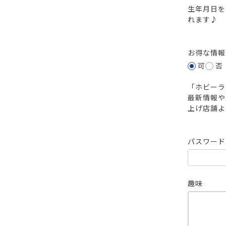
生年月日を
れます♪
お得な情
可
否
「ホビーラ
最新情報や
上げ店舗よ
パスワー
趣味