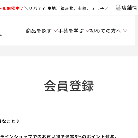
店舗情
ール開催中♪
＼リバティ 生地、編み物、刺繍、刺し子／
商品を探す
手芸を学ぶ
初めての方へ
料！
会員登録
得なこと♪
ンラインショップでのお買い物で通常5％のポイント付与。