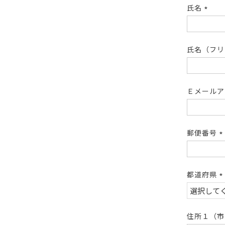
氏名
(必
須)
氏名（フ
Ｅメール
郵便番号
(
須
都道府県
(
須
住所１（