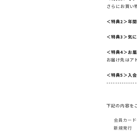
さらにお買い
＜特典2＞年
＜特典3＞気
＜特典4＞お
お届け先はア
＜特典5＞入
--------------
下記の内容を
会員カード
新規発行