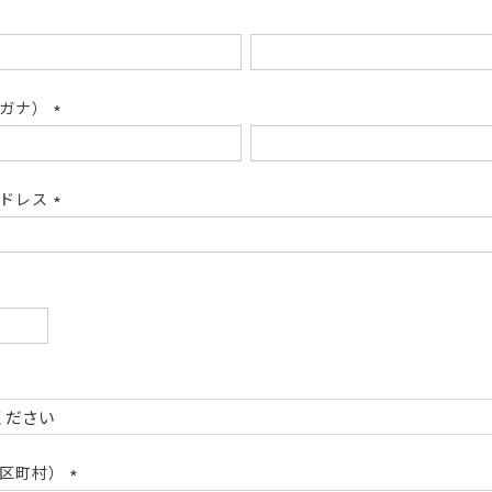
リガナ）
(必
須)
アドレス
(必
須)
必
)
必
)
市区町村）