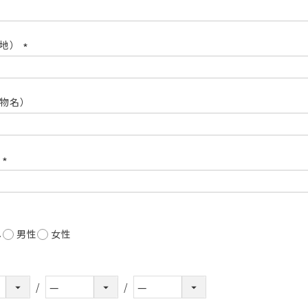
(必
須)
番地）
(必
須)
物名）
号
(必
須)
し
男性
女性