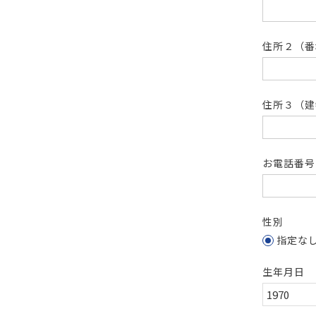
住所２（
住所３（建
お電話番
性別
指定な
生年月日