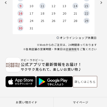
9
9
10
11
12
13
14
15
6
16
17
18
19
20
21
22
23
24
25
26
27
28
29
30
31
オンラインショップ休業日
※Webからのご注文は、24時間承っております
※各実店舗の営業時間・休業日は
店舗情報
をご覧ください
ホビーラホビーレ
公式アプリで最新情報をお届け！
サクサク見られて、楽しいお買い物♪
詳しくはこちら
お買い物ガイド
マイページ