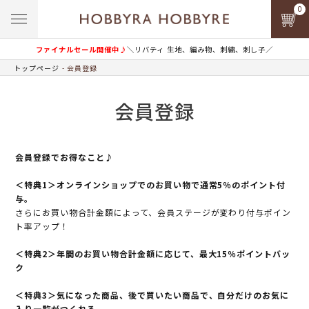
0
ファイナルセール開催中♪
＼リバティ 生地、編み物、刺繍、刺し子／
トップページ
会員登録
会員登録
会員登録でお得なこと♪
＜特典1＞オンラインショップでのお買い物で通常5％のポイント付
与。
さらにお買い物合計金額によって、会員ステージが変わり付与ポイン
ト率アップ！
＜特典2＞年間のお買い物合計金額に応じて、最大15％ポイントバッ
ク
＜特典3＞気になった商品、後で買いたい商品で、自分だけのお気に
入り一覧がつくれる