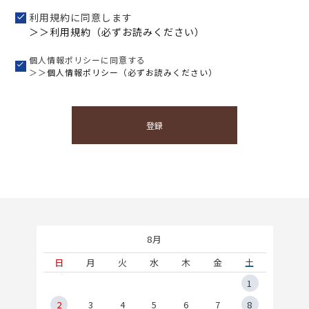
利用規約に同意します
＞＞利用規約（必ずお読みください）
個人情報ポリシーに同意する
＞＞
個人情報ポリシー（必ずお読みください）
登録
8月
土
日
月
火
水
木
金
土
5
1
2
2
3
4
5
6
7
8