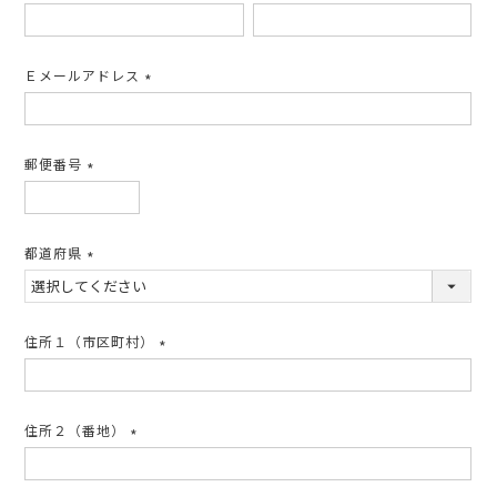
(必
須)
Ｅメールアドレス
(必
須)
郵便番号
(必
須)
都道府県
(必
須)
住所１（市区町村）
(必
須)
住所２（番地）
(必
須)