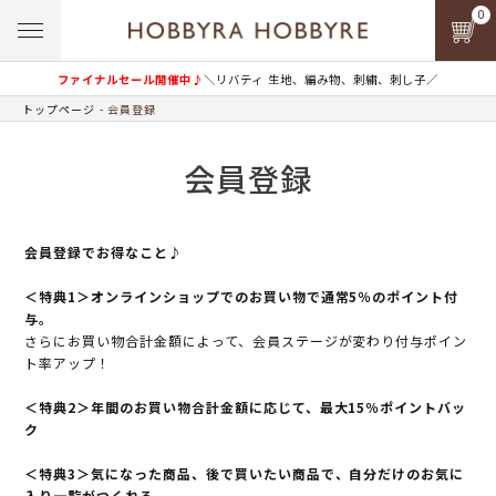
0
ファイナルセール開催中♪
＼リバティ 生地、編み物、刺繍、刺し子／
トップページ
会員登録
会員登録
会員登録でお得なこと♪
＜特典1＞オンラインショップでのお買い物で通常5％のポイント付
与。
さらにお買い物合計金額によって、会員ステージが変わり付与ポイン
ト率アップ！
＜特典2＞年間のお買い物合計金額に応じて、最大15％ポイントバッ
ク
＜特典3＞気になった商品、後で買いたい商品で、自分だけのお気に
入り一覧がつくれる