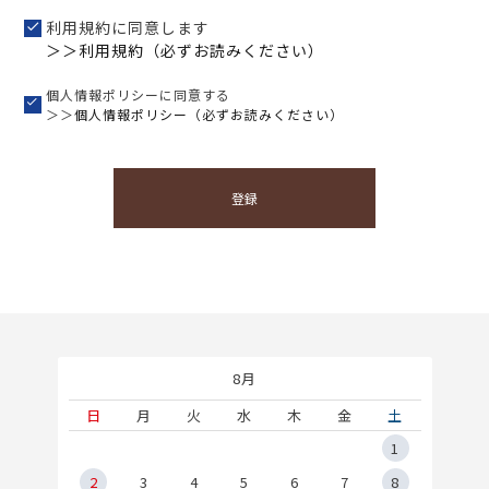
利用規約に同意します
＞＞利用規約（必ずお読みください）
個人情報ポリシーに同意する
＞＞
個人情報ポリシー（必ずお読みください）
登録
8月
土
日
月
火
水
木
金
土
5
1
2
2
3
4
5
6
7
8