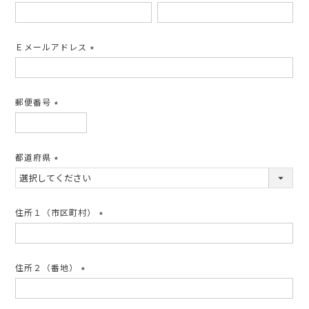
(必
須)
Ｅメールアドレス
(必
須)
郵便番号
(必
須)
都道府県
(必
須)
住所１（市区町村）
(必
須)
住所２（番地）
(必
須)