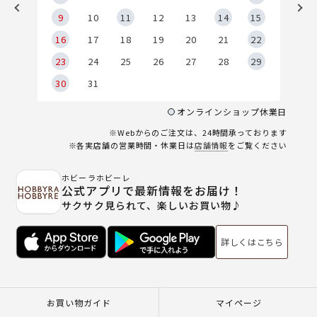
9
9
10
11
12
13
14
15
6
16
17
18
19
20
21
22
23
24
25
26
27
28
29
30
31
オンラインショップ休業日
※Webからのご注文は、24時間承っております
※各実店舗の営業時間・休業日は
店舗情報
をご覧ください
ホビーラホビーレ
公式アプリで最新情報をお届け！
サクサク見られて、楽しいお買い物♪
詳しくはこちら
お買い物ガイド
マイページ