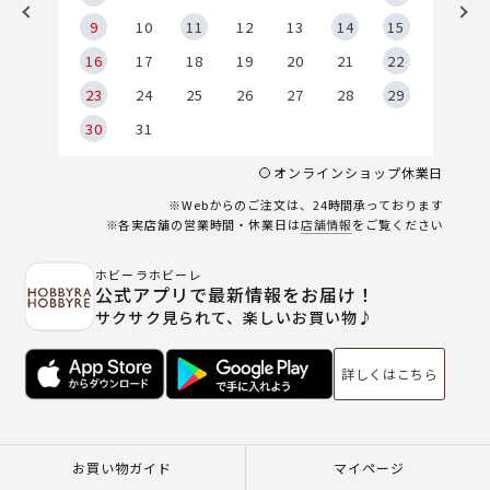
9
9
10
11
12
13
14
15
6
16
17
18
19
20
21
22
23
24
25
26
27
28
29
30
31
オンラインショップ休業日
※Webからのご注文は、24時間承っております
※各実店舗の営業時間・休業日は
店舗情報
をご覧ください
ホビーラホビーレ
公式アプリで最新情報をお届け！
サクサク見られて、楽しいお買い物♪
詳しくはこちら
お買い物ガイド
マイページ