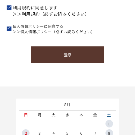
利用規約に同意します
＞＞利用規約（必ずお読みください）
個人情報ポリシーに同意する
＞＞
個人情報ポリシー（必ずお読みください）
登録
8月
土
日
月
火
水
木
金
土
5
1
2
2
3
4
5
6
7
8