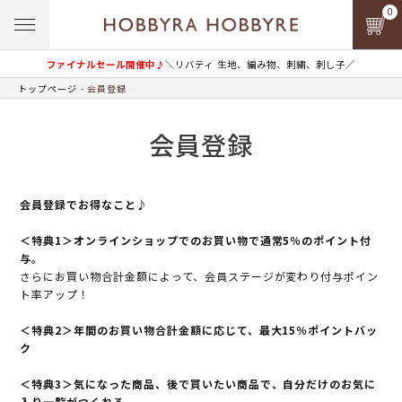
0
ファイナルセール開催中♪
＼リバティ 生地、編み物、刺繍、刺し子／
トップページ
会員登録
会員登録
会員登録でお得なこと♪
＜特典1＞オンラインショップでのお買い物で通常5％のポイント付
与。
さらにお買い物合計金額によって、会員ステージが変わり付与ポイン
ト率アップ！
＜特典2＞年間のお買い物合計金額に応じて、最大15％ポイントバッ
ク
＜特典3＞気になった商品、後で買いたい商品で、自分だけのお気に
入り一覧がつくれる