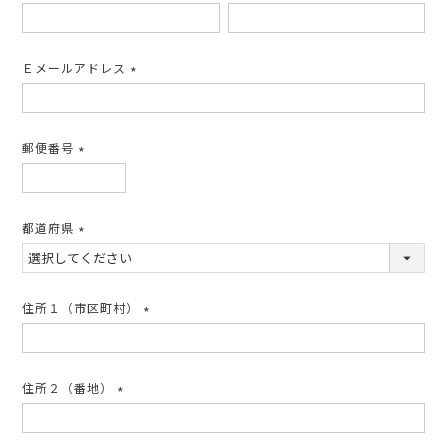
(必
須)
Ｅメールアドレス
(必
須)
郵便番号
(必
須)
都道府県
(必
須)
住所１（市区町村）
(必
須)
住所２（番地）
(必
須)