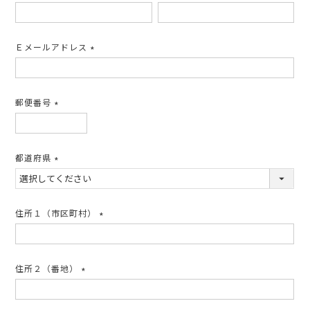
(必
須)
Ｅメールアドレス
(必
須)
郵便番号
(必
須)
都道府県
(必
須)
住所１（市区町村）
(必
須)
住所２（番地）
(必
須)