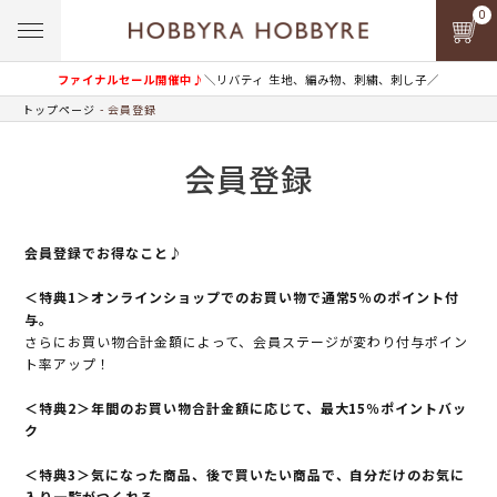
0
ファイナルセール開催中♪
＼リバティ 生地、編み物、刺繍、刺し子／
トップページ
会員登録
会員登録
会員登録でお得なこと♪
＜特典1＞オンラインショップでのお買い物で通常5％のポイント付
与。
さらにお買い物合計金額によって、会員ステージが変わり付与ポイン
ト率アップ！
＜特典2＞年間のお買い物合計金額に応じて、最大15％ポイントバッ
ク
＜特典3＞気になった商品、後で買いたい商品で、自分だけのお気に
入り一覧がつくれる