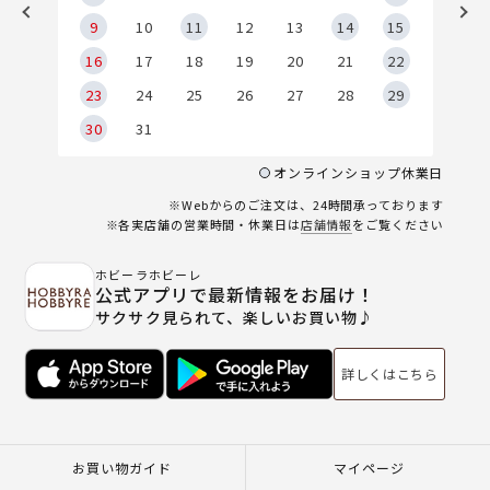
9
9
10
11
12
13
14
15
6
16
17
18
19
20
21
22
23
24
25
26
27
28
29
30
31
オンラインショップ休業日
※Webからのご注文は、24時間承っております
※各実店舗の営業時間・休業日は
店舗情報
をご覧ください
ホビーラホビーレ
公式アプリで最新情報をお届け！
サクサク見られて、楽しいお買い物♪
詳しくはこちら
お買い物ガイド
マイページ