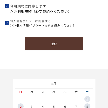
利用規約に同意します
＞＞利用規約（必ずお読みください）
個人情報ポリシーに同意する
＞＞
個人情報ポリシー（必ずお読みください）
登録
8月
土
日
月
火
水
木
金
土
5
1
2
2
3
4
5
6
7
8