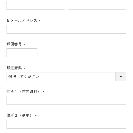
(必
須)
Ｅメールアドレス
(必
須)
郵便番号
(必
須)
都道府県
(必
須)
住所１（市区町村）
(必
須)
住所２（番地）
(必
須)