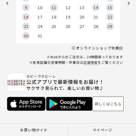
9
9
10
11
12
13
14
15
6
16
17
18
19
20
21
22
23
24
25
26
27
28
29
30
31
オンラインショップ休業日
※Webからのご注文は、24時間承っております
※各実店舗の営業時間・休業日は
店舗情報
をご覧ください
ホビーラホビーレ
公式アプリで最新情報をお届け！
サクサク見られて、楽しいお買い物♪
詳しくはこちら
お買い物ガイド
マイページ