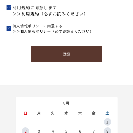
利用規約に同意します
＞＞利用規約（必ずお読みください）
個人情報ポリシーに同意する
＞＞
個人情報ポリシー（必ずお読みください）
登録
8月
土
日
月
火
水
木
金
土
5
1
2
2
3
4
5
6
7
8