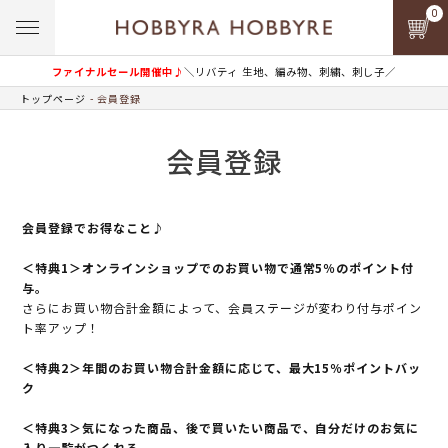
0
ファイナルセール開催中♪
＼リバティ 生地、編み物、刺繍、刺し子／
トップページ
会員登録
会員登録
会員登録でお得なこと♪
＜特典1＞オンラインショップでのお買い物で通常5％のポイント付
与。
さらにお買い物合計金額によって、会員ステージが変わり付与ポイン
ト率アップ！
＜特典2＞年間のお買い物合計金額に応じて、最大15％ポイントバッ
ク
＜特典3＞気になった商品、後で買いたい商品で、自分だけのお気に
入り一覧がつくれる