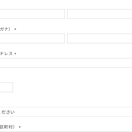
リガナ）
(必
須)
アドレス
(必
須)
必
)
必
)
市区町村）