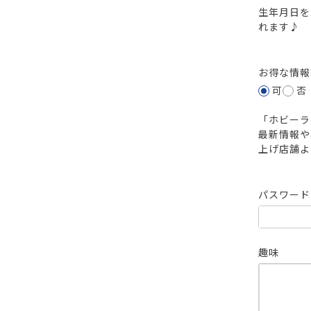
生年月日を
れます♪
お得な情
可
否
「ホビーラ
最新情報や
上げ店舗よ
パスワー
趣味