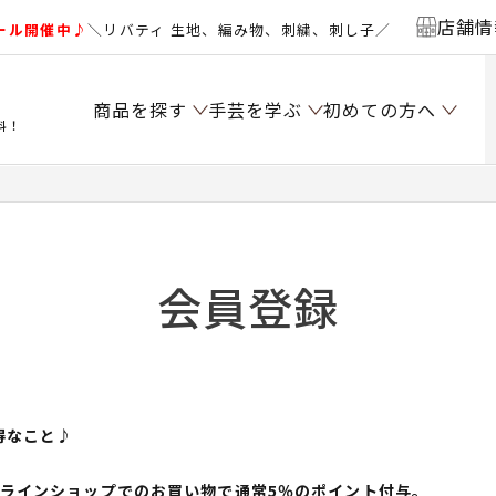
店舗情
ール開催中♪
＼リバティ 生地、編み物、刺繍、刺し子／
商品を探す
手芸を学ぶ
初めての方へ
料！
会員登録
得なこと♪
ンラインショップでのお買い物で通常5％のポイント付与。