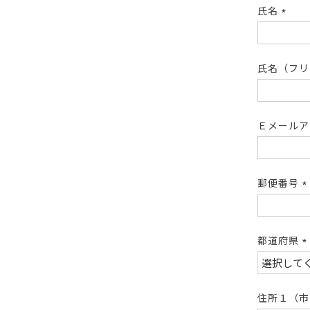
氏名
(必
須)
氏名（フ
Ｅメール
郵便番号
(
須
都道府県
(
須
住所１（