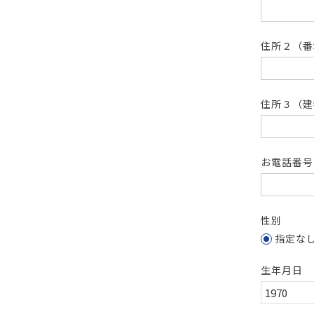
住所２（
住所３（建
お電話番
性別
指定な
生年月日