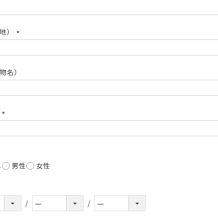
(必
須)
番地）
(必
須)
物名）
号
(必
須)
し
男性
女性