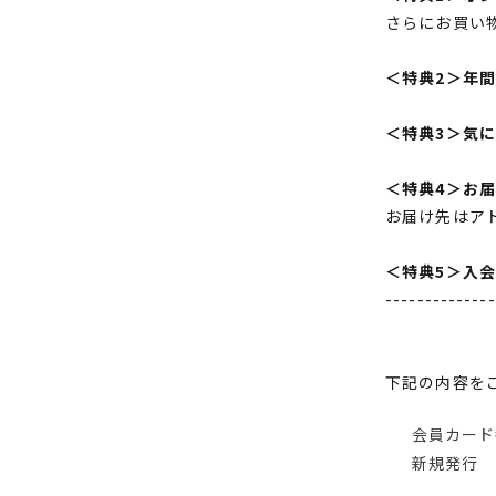
さらにお買い
＜特典2＞年
＜特典3＞気
＜特典4＞お
お届け先はア
＜特典5＞入
--------------
下記の内容を
会員カード
新規発行