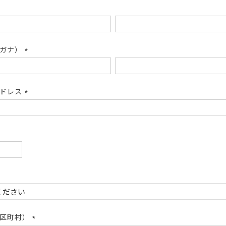
リガナ）
(必
須)
アドレス
(必
須)
必
)
必
)
市区町村）