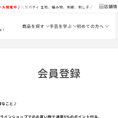
店舗情
ール開催中♪
＼リバティ 生地、編み物、刺繍、刺し子／
商品を探す
手芸を学ぶ
初めての方へ
料！
会員登録
得なこと♪
ンラインショップでのお買い物で通常5％のポイント付与。