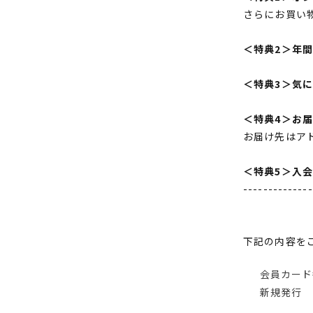
さらにお買い
＜特典2＞年
＜特典3＞気
＜特典4＞お
お届け先はア
＜特典5＞入
--------------
下記の内容を
会員カード
新規発行