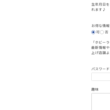
生年月日を
れます♪
お得な情
可
否
「ホビーラ
最新情報や
上げ店舗よ
パスワー
趣味