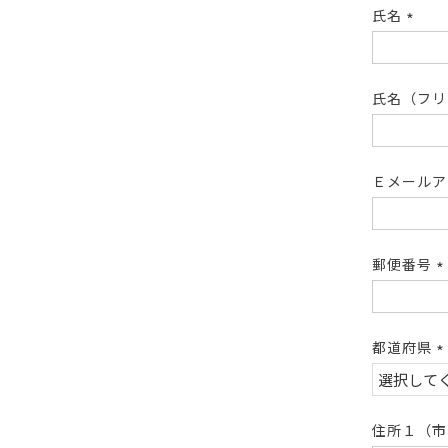
氏名
(必
須)
氏名（フ
Ｅメール
郵便番号
(
須
都道府県
(
須
住所１（