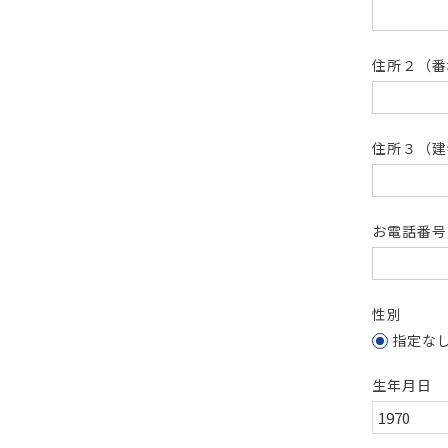
住所２（
住所３（建
お電話番
性別
指定な
生年月日