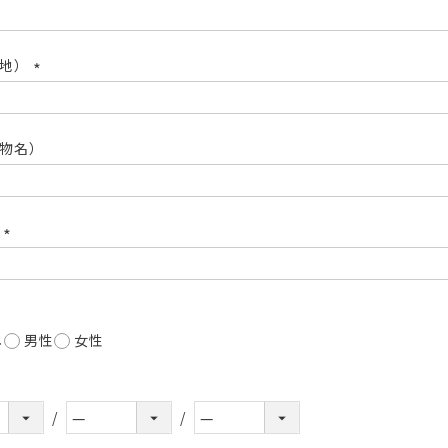
(必
須)
番地）
(必
須)
物名）
号
(必
須)
し
男性
女性