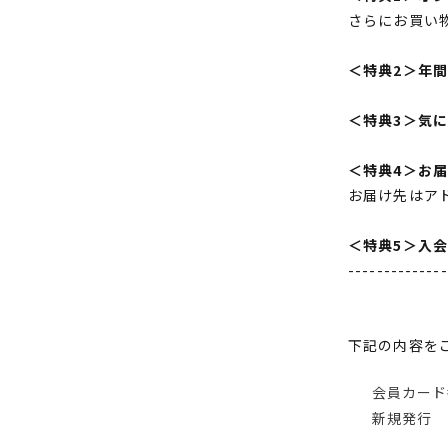
さらにお買い
＜特典2＞年
＜特典3＞気
＜特典4＞お
お届け先はア
＜特典5＞入
--------------
下記の内容を
会員カード
新規発行