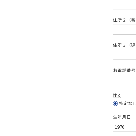
住所２（
住所３（建
お電話番
性別
指定な
生年月日