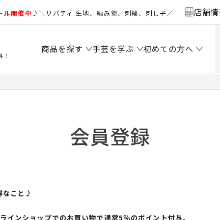
店舗情
ール開催中♪
＼リバティ 生地、編み物、刺繍、刺し子／
商品を探す
手芸を学ぶ
初めての方へ
料！
会員登録
得なこと♪
ンラインショップでのお買い物で通常5％のポイント付与。