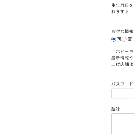
生年月日を
れます♪
お得な情
可
否
「ホビーラ
最新情報や
上げ店舗よ
パスワー
趣味