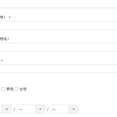
(必
須)
番地）
(必
須)
物名）
号
(必
須)
し
男性
女性