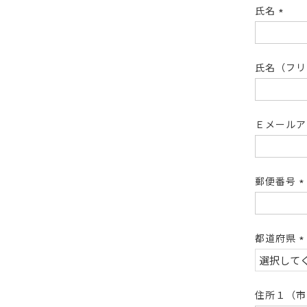
氏名
(必
須)
氏名（フ
Ｅメール
郵便番号
(
須
都道府県
(
須
住所１（