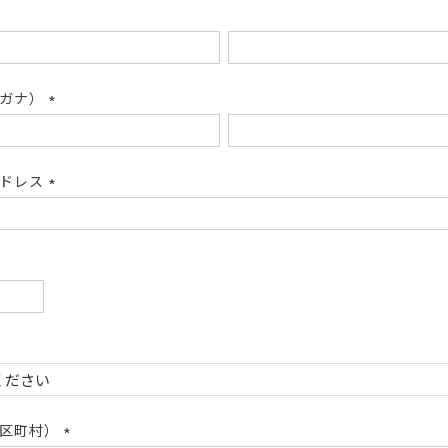
リガナ）
(必
須)
アドレス
(必
須)
必
)
必
)
市区町村）