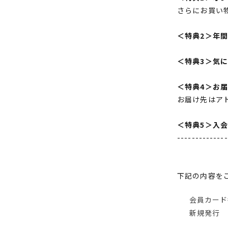
さらにお買い
＜特典2＞年
＜特典3＞気
＜特典4＞お
お届け先はア
＜特典5＞入
--------------
下記の内容を
会員カード
新規発行