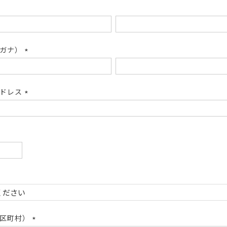
リガナ）
(必
須)
アドレス
(必
須)
必
)
必
)
市区町村）