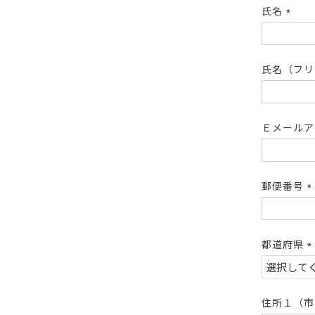
氏名
(必
須)
氏名（フ
Ｅメール
郵便番号
(
須
都道府県
(
須
住所１（