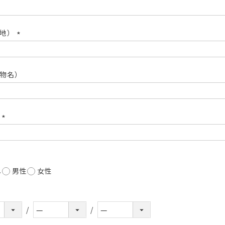
(必
須)
番地）
(必
須)
物名）
号
(必
須)
し
男性
女性