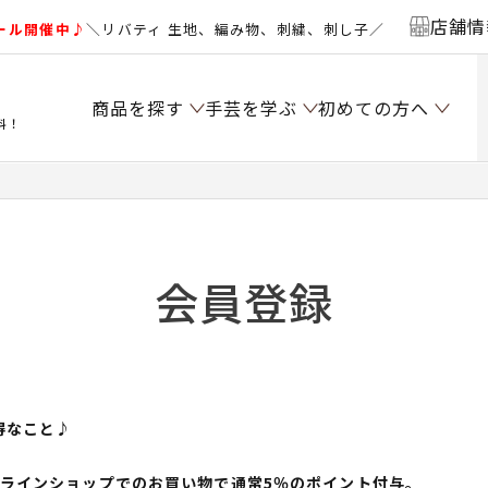
店舗情
ール開催中♪
＼リバティ 生地、編み物、刺繍、刺し子／
商品を探す
手芸を学ぶ
初めての方へ
料！
会員登録
得なこと♪
ンラインショップでのお買い物で通常5％のポイント付与。