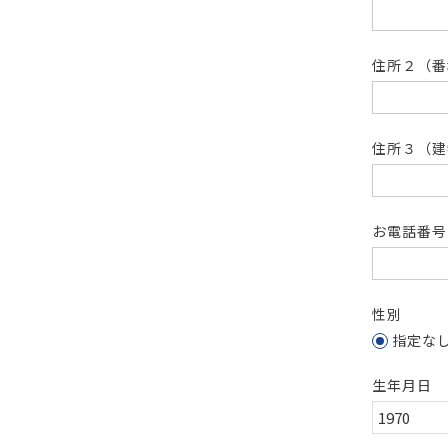
住所２（
住所３（建
お電話番
性別
指定な
生年月日