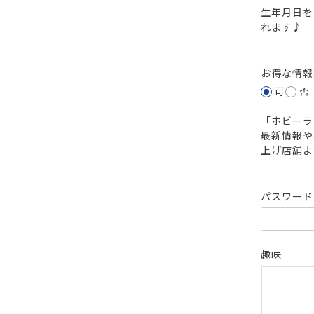
生年月日を
れます♪
お得な情
可
否
「ホビーラ
最新情報や
上げ店舗よ
パスワー
趣味