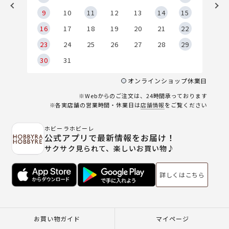
9
9
10
11
12
13
14
15
6
16
17
18
19
20
21
22
23
24
25
26
27
28
29
30
31
オンラインショップ休業日
※Webからのご注文は、24時間承っております
※各実店舗の営業時間・休業日は
店舗情報
をご覧ください
ホビーラホビーレ
公式アプリで最新情報をお届け！
サクサク見られて、楽しいお買い物♪
詳しくはこちら
お買い物ガイド
マイページ