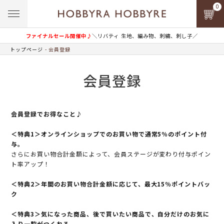
0
ファイナルセール開催中♪
＼リバティ 生地、編み物、刺繍、刺し子／
トップページ
会員登録
会員登録
会員登録でお得なこと♪
＜特典1＞オンラインショップでのお買い物で通常5％のポイント付
与。
さらにお買い物合計金額によって、会員ステージが変わり付与ポイン
ト率アップ！
＜特典2＞年間のお買い物合計金額に応じて、最大15％ポイントバッ
ク
＜特典3＞気になった商品、後で買いたい商品で、自分だけのお気に
入り一覧がつくれる