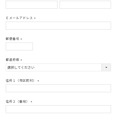
(必
須)
Ｅメールアドレス
(必
須)
郵便番号
(必
須)
都道府県
(必
須)
住所１（市区町村）
(必
須)
住所２（番地）
(必
須)