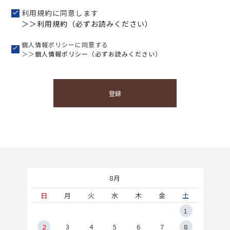
利用規約に同意します
＞＞利用規約（必ずお読みください）
個人情報ポリシーに同意する
＞＞
個人情報ポリシー（必ずお読みください）
登録
8月
土
日
月
火
水
木
金
土
5
1
2
2
3
4
5
6
7
8