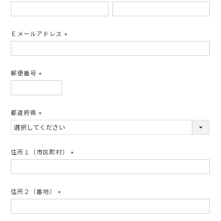
(必
須)
Ｅメールアドレス
(必
須)
郵便番号
(必
須)
都道府県
(必
須)
住所１（市区町村）
(必
須)
住所２（番地）
(必
須)