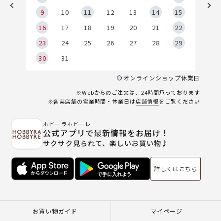
9
9
10
11
12
13
14
15
6
16
17
18
19
20
21
22
23
24
25
26
27
28
29
30
31
オンラインショップ休業日
※Webからのご注文は、24時間承っております
※各実店舗の営業時間・休業日は
店舗情報
をご覧ください
ホビーラホビーレ
公式アプリで最新情報をお届け！
サクサク見られて、楽しいお買い物♪
詳しくはこちら
お買い物ガイド
マイページ