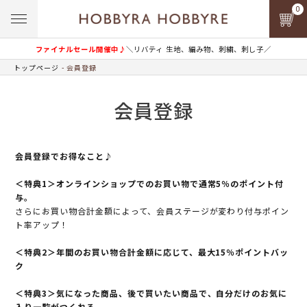
0
ファイナルセール開催中♪
＼リバティ 生地、編み物、刺繍、刺し子／
トップページ
会員登録
会員登録
会員登録でお得なこと♪
＜特典1＞オンラインショップでのお買い物で通常5％のポイント付
与。
さらにお買い物合計金額によって、会員ステージが変わり付与ポイン
ト率アップ！
＜特典2＞年間のお買い物合計金額に応じて、最大15％ポイントバッ
ク
＜特典3＞気になった商品、後で買いたい商品で、自分だけのお気に
入り一覧がつくれる