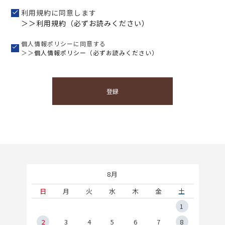
利用規約に同意します
＞＞利用規約（必ずお読みください）
個人情報ポリシーに同意する
＞＞
個人情報ポリシー（必ずお読みください）
登録
8月
土
日
月
火
水
木
金
土
5
1
2
2
3
4
5
6
7
8