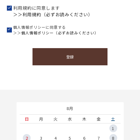
利用規約に同意します
＞＞利用規約（必ずお読みください）
個人情報ポリシーに同意する
＞＞
個人情報ポリシー（必ずお読みください）
登録
8月
土
日
月
火
水
木
金
土
5
1
2
2
3
4
5
6
7
8