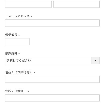
(必
須)
Ｅメールアドレス
(必
須)
郵便番号
(必
須)
都道府県
(必
須)
住所１（市区町村）
(必
須)
住所２（番地）
(必
須)