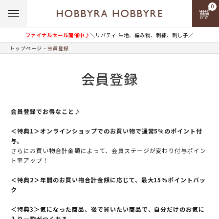
0
ファイナルセール開催中♪
＼リバティ 生地、編み物、刺繍、刺し子／
トップページ
会員登録
会員登録
会員登録でお得なこと♪
＜特典1＞オンラインショップでのお買い物で通常5％のポイント付
与。
さらにお買い物合計金額によって、会員ステージが変わり付与ポイン
ト率アップ！
＜特典2＞年間のお買い物合計金額に応じて、最大15％ポイントバッ
ク
＜特典3＞気になった商品、後で買いたい商品で、自分だけのお気に
入り一覧がつくれる