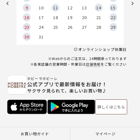
9
9
10
11
12
13
14
15
6
16
17
18
19
20
21
22
23
24
25
26
27
28
29
30
31
オンラインショップ休業日
※Webからのご注文は、24時間承っております
※各実店舗の営業時間・休業日は
店舗情報
をご覧ください
ホビーラホビーレ
公式アプリで最新情報をお届け！
サクサク見られて、楽しいお買い物♪
詳しくはこちら
お買い物ガイド
マイページ