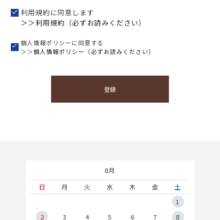
利用規約に同意します
＞＞利用規約（必ずお読みください）
個人情報ポリシーに同意する
＞＞
個人情報ポリシー（必ずお読みください）
登録
8月
土
日
月
火
水
木
金
土
5
1
2
2
3
4
5
6
7
8