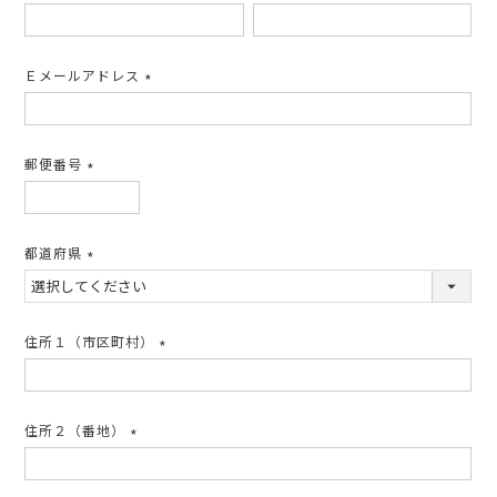
(必
須)
Ｅメールアドレス
(必
須)
郵便番号
(必
須)
都道府県
(必
須)
住所１（市区町村）
(必
須)
住所２（番地）
(必
須)