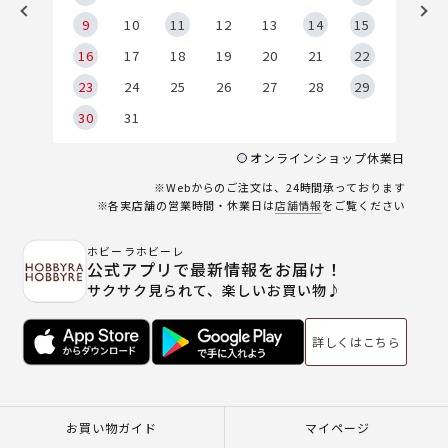
9
9
10
11
12
13
14
15
6
16
17
18
19
20
21
22
23
24
25
26
27
28
29
30
31
オンラインショップ休業日
※Webからのご注文は、24時間承っております
※各実店舗の営業時間・休業日は
店舗情報
をご覧ください
ホビーラホビーレ
公式アプリで最新情報をお届け！
サクサク見られて、楽しいお買い物♪
詳しくはこちら
お買い物ガイド
マイページ