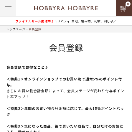
0
ファイナルセール開催中♪
＼リバティ 生地、編み物、刺繍、刺し子／
トップページ
会員登録
会員登録
会員登録でお得なこと♪
＜特典1＞オンラインショップでのお買い物で通常5％のポイント付
与。
さらにお買い物合計金額によって、会員ステージが変わり付与ポイン
ト率アップ！
＜特典2＞年間のお買い物合計金額に応じて、最大15％ポイントバッ
ク
＜特典3＞気になった商品、後で買いたい商品で、自分だけのお気に
入り一覧がつくれる