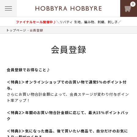
0
ファイナルセール開催中♪
＼リバティ 生地、編み物、刺繍、刺し子／
トップページ
会員登録
会員登録
会員登録でお得なこと♪
＜特典1＞オンラインショップでのお買い物で通常5％のポイント付
与。
さらにお買い物合計金額によって、会員ステージが変わり付与ポイン
ト率アップ！
＜特典2＞年間のお買い物合計金額に応じて、最大15％ポイントバッ
ク
＜特典3＞気になった商品、後で買いたい商品で、自分だけのお気に
入り一覧がつくれる