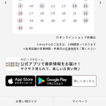
9
9
10
11
12
13
14
15
6
16
17
18
19
20
21
22
23
24
25
26
27
28
29
30
31
オンラインショップ休業日
※Webからのご注文は、24時間承っております
※各実店舗の営業時間・休業日は
店舗情報
をご覧ください
ホビーラホビーレ
公式アプリで最新情報をお届け！
サクサク見られて、楽しいお買い物♪
詳しくはこちら
お買い物ガイド
マイページ