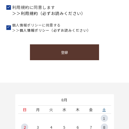
利用規約に同意します
＞＞利用規約（必ずお読みください）
個人情報ポリシーに同意する
＞＞
個人情報ポリシー（必ずお読みください）
登録
8月
土
日
月
火
水
木
金
土
5
1
2
2
3
4
5
6
7
8