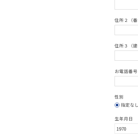
住所２（
住所３（建
お電話番
性別
指定な
生年月日