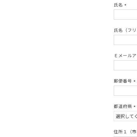
氏名
(必
須)
氏名（フ
Ｅメール
郵便番号
(
須
都道府県
(
須
住所１（