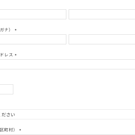
リガナ）
(必
須)
アドレス
(必
須)
必
)
必
)
市区町村）