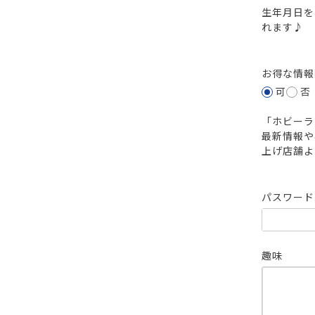
生年月日を
れます♪
お得な情
可
否
「ホビーラ
最新情報や
上げ店舗よ
パスワー
趣味