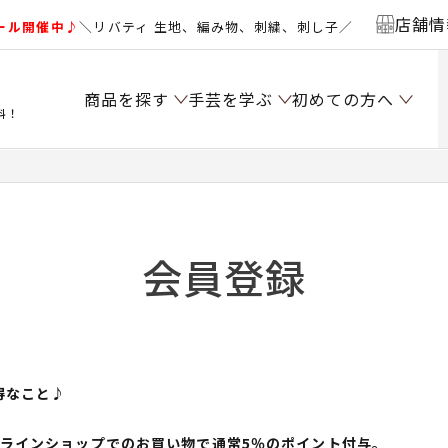
店舗情
ール開催中♪
＼リバティ 生地、編み物、刺繍、刺し子／
商品を探す
手芸を学ぶ
初めての方へ
料！
会員登録
得なこと♪
ンラインショップでのお買い物で通常5％のポイント付与。