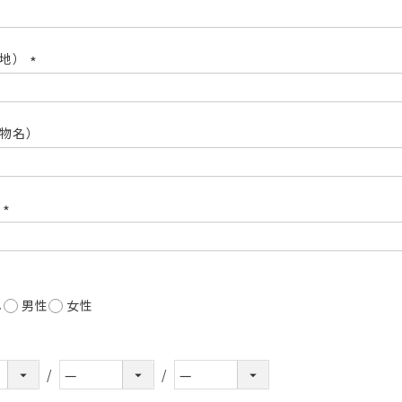
(必
須)
番地）
(必
須)
物名）
号
(必
須)
し
男性
女性