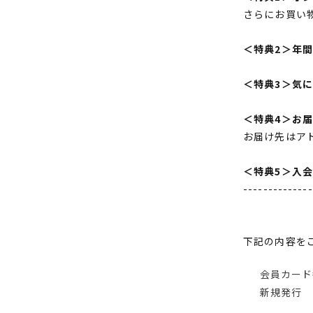
さらにお買い
＜特典2＞年
＜特典3＞気
＜特典4＞お
お届け先はア
＜特典5＞入
--------------
下記の内容を
会員カード
新規発行