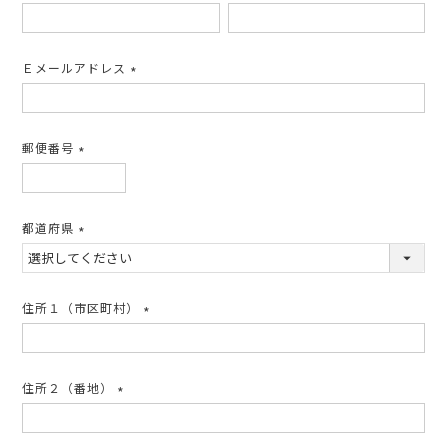
(必
須)
Ｅメールアドレス
(必
須)
郵便番号
(必
須)
都道府県
(必
須)
住所１（市区町村）
(必
須)
住所２（番地）
(必
須)