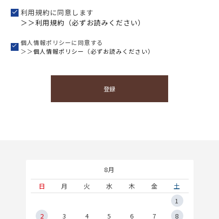
利用規約に同意します
＞＞利用規約（必ずお読みください）
個人情報ポリシーに同意する
＞＞
個人情報ポリシー（必ずお読みください）
登録
8月
土
日
月
火
水
木
金
土
5
1
2
2
3
4
5
6
7
8