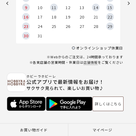
9
9
10
11
12
13
14
15
6
16
17
18
19
20
21
22
23
24
25
26
27
28
29
30
31
オンラインショップ休業日
※Webからのご注文は、24時間承っております
※各実店舗の営業時間・休業日は
店舗情報
をご覧ください
ホビーラホビーレ
公式アプリで最新情報をお届け！
サクサク見られて、楽しいお買い物♪
詳しくはこちら
お買い物ガイド
マイページ