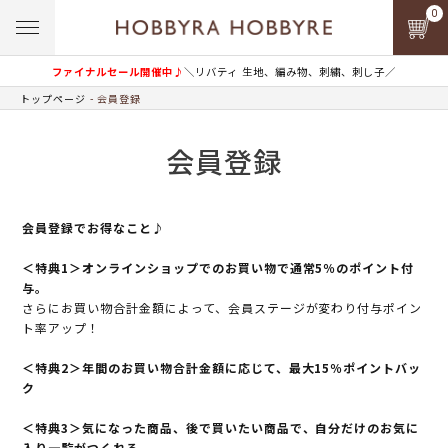
0
ファイナルセール開催中♪
＼リバティ 生地、編み物、刺繍、刺し子／
トップページ
会員登録
会員登録
会員登録でお得なこと♪
＜特典1＞オンラインショップでのお買い物で通常5％のポイント付
与。
さらにお買い物合計金額によって、会員ステージが変わり付与ポイン
ト率アップ！
＜特典2＞年間のお買い物合計金額に応じて、最大15％ポイントバッ
ク
＜特典3＞気になった商品、後で買いたい商品で、自分だけのお気に
入り一覧がつくれる