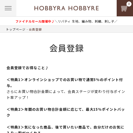
0
ファイナルセール開催中♪
＼リバティ 生地、編み物、刺繍、刺し子／
トップページ
会員登録
会員登録
会員登録でお得なこと♪
＜特典1＞オンラインショップでのお買い物で通常5％のポイント付
与。
さらにお買い物合計金額によって、会員ステージが変わり付与ポイン
ト率アップ！
＜特典2＞年間のお買い物合計金額に応じて、最大15％ポイントバッ
ク
＜特典3＞気になった商品、後で買いたい商品で、自分だけのお気に
入り一覧がつくれる