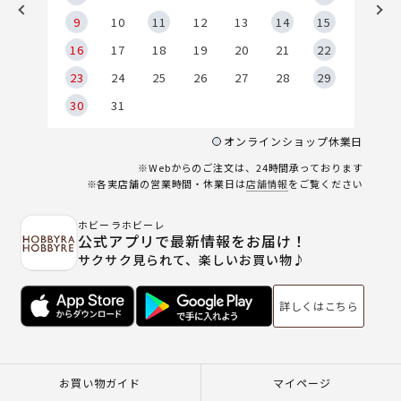
9
9
10
11
12
13
14
15
6
16
17
18
19
20
21
22
23
24
25
26
27
28
29
30
31
オンラインショップ休業日
※Webからのご注文は、24時間承っております
※各実店舗の営業時間・休業日は
店舗情報
をご覧ください
ホビーラホビーレ
公式アプリで最新情報をお届け！
サクサク見られて、楽しいお買い物♪
詳しくはこちら
お買い物ガイド
マイページ