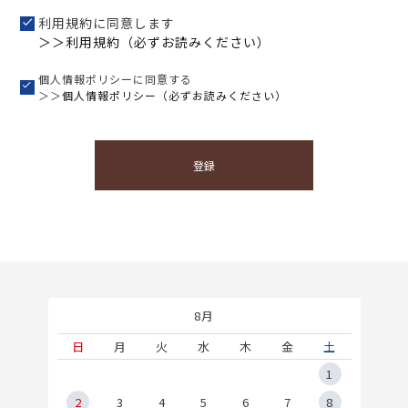
利用規約に同意します
＞＞利用規約（必ずお読みください）
個人情報ポリシーに同意する
＞＞
個人情報ポリシー（必ずお読みください）
登録
8月
土
日
月
火
水
木
金
土
5
1
2
2
3
4
5
6
7
8