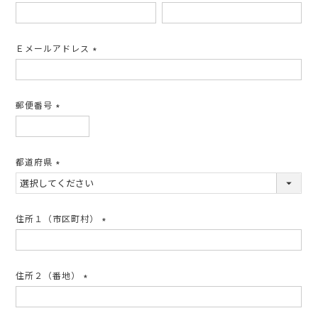
(必
須)
Ｅメールアドレス
(必
須)
郵便番号
(必
須)
都道府県
(必
須)
住所１（市区町村）
(必
須)
住所２（番地）
(必
須)