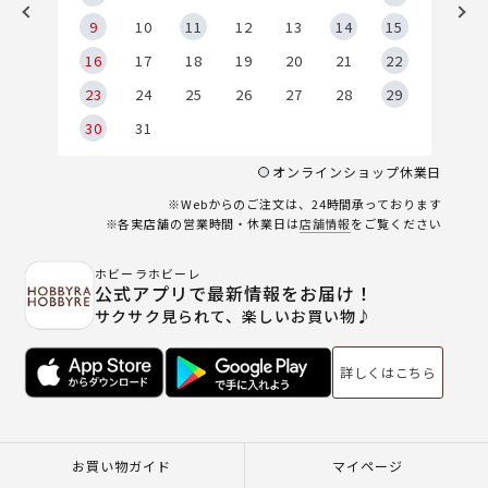
9
9
10
11
12
13
14
15
6
16
17
18
19
20
21
22
23
24
25
26
27
28
29
30
31
オンラインショップ休業日
※Webからのご注文は、24時間承っております
※各実店舗の営業時間・休業日は
店舗情報
をご覧ください
ホビーラホビーレ
公式アプリで最新情報をお届け！
サクサク見られて、楽しいお買い物♪
詳しくはこちら
お買い物ガイド
マイページ