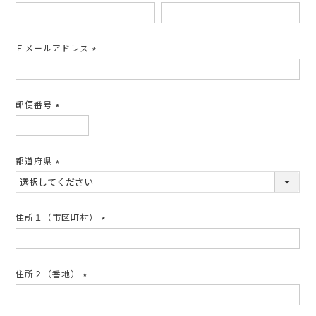
(必
須)
Ｅメールアドレス
(必
須)
郵便番号
(必
須)
都道府県
(必
須)
住所１（市区町村）
(必
須)
住所２（番地）
(必
須)