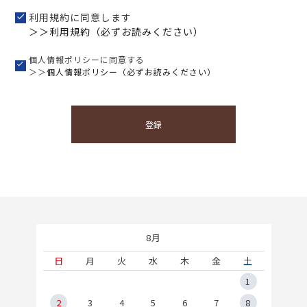
利用規約に同意します
＞＞利用規約（必ずお読みください）
個人情報ポリシーに同意する
＞＞
個人情報ポリシー（必ずお読みください）
登録
8月
土
日
月
火
水
木
金
土
5
1
2
2
3
4
5
6
7
8