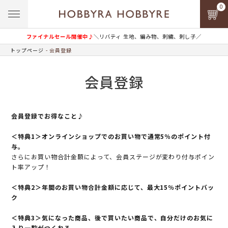
0
ファイナルセール開催中♪
＼リバティ 生地、編み物、刺繍、刺し子／
トップページ
会員登録
会員登録
会員登録でお得なこと♪
＜特典1＞オンラインショップでのお買い物で通常5％のポイント付
与。
さらにお買い物合計金額によって、会員ステージが変わり付与ポイン
ト率アップ！
＜特典2＞年間のお買い物合計金額に応じて、最大15％ポイントバッ
ク
＜特典3＞気になった商品、後で買いたい商品で、自分だけのお気に
入り一覧がつくれる