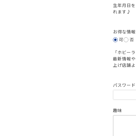
生年月日を
れます♪
お得な情
可
否
「ホビーラ
最新情報や
上げ店舗よ
パスワー
趣味