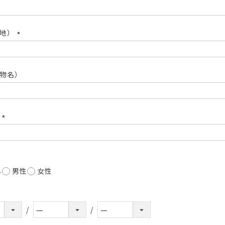
(必
須)
番地）
(必
須)
物名）
号
(必
須)
し
男性
女性