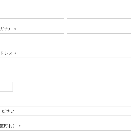
リガナ）
(必
須)
アドレス
(必
須)
必
)
必
)
市区町村）