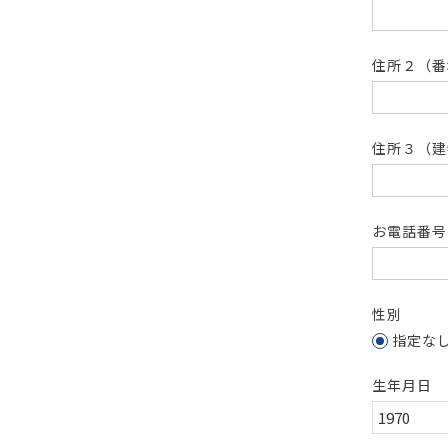
住所２（
住所３（建
お電話番
性別
指定な
生年月日