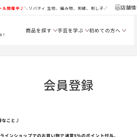
店舗情
ール開催中♪
＼リバティ 生地、編み物、刺繍、刺し子／
商品を探す
手芸を学ぶ
初めての方へ
料！
会員登録
得なこと♪
ンラインショップでのお買い物で通常5％のポイント付与。