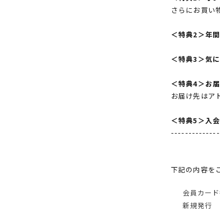
さらにお買い
＜特典2＞年
＜特典3＞気
＜特典4＞お
お届け先はア
＜特典5＞入
--------------
下記の内容を
会員カード
新規発行