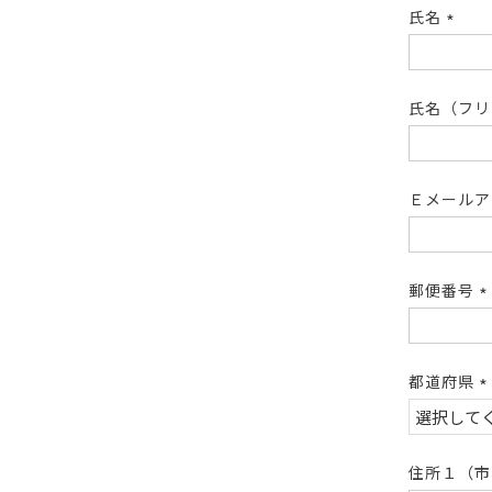
氏名
(必
須)
氏名（フ
Ｅメール
郵便番号
(
須
都道府県
(
須
住所１（