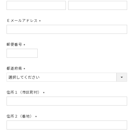
(必
須)
Ｅメールアドレス
(必
須)
郵便番号
(必
須)
都道府県
(必
須)
住所１（市区町村）
(必
須)
住所２（番地）
(必
須)