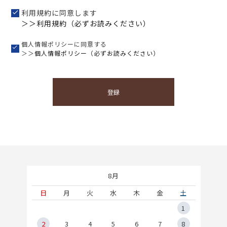
利用規約に同意します
＞＞利用規約（必ずお読みください）
個人情報ポリシーに同意する
＞＞
個人情報ポリシー（必ずお読みください）
登録
8月
土
日
月
火
水
木
金
土
5
1
2
2
3
4
5
6
7
8