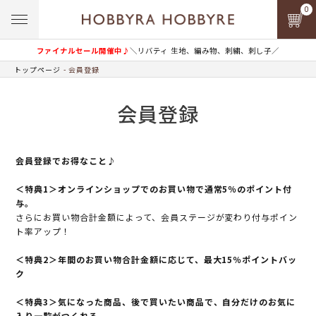
0
ファイナルセール開催中♪
＼リバティ 生地、編み物、刺繍、刺し子／
トップページ
会員登録
会員登録
会員登録でお得なこと♪
＜特典1＞オンラインショップでのお買い物で通常5％のポイント付
与。
さらにお買い物合計金額によって、会員ステージが変わり付与ポイン
ト率アップ！
＜特典2＞年間のお買い物合計金額に応じて、最大15％ポイントバッ
ク
＜特典3＞気になった商品、後で買いたい商品で、自分だけのお気に
入り一覧がつくれる