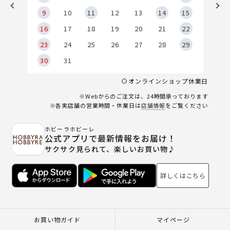
9
9
10
11
12
13
14
15
6
16
17
18
19
20
21
22
23
24
25
26
27
28
29
30
31
オンラインショップ休業日
※Webからのご注文は、24時間承っております
※各実店舗の営業時間・休業日は
店舗情報
をご覧ください
ホビーラホビーレ
公式アプリで最新情報をお届け！
サクサク見られて、楽しいお買い物♪
詳しくはこちら
お買い物ガイド
マイページ