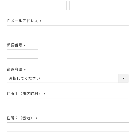
(必
須)
Ｅメールアドレス
(必
須)
郵便番号
(必
須)
都道府県
(必
須)
住所１（市区町村）
(必
須)
住所２（番地）
(必
須)