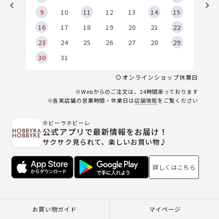
9
9
10
11
12
13
14
15
6
16
17
18
19
20
21
22
23
24
25
26
27
28
29
30
31
オンラインショップ休業日
※Webからのご注文は、24時間承っております
※各実店舗の営業時間・休業日は
店舗情報
をご覧ください
ホビーラホビーレ
公式アプリで最新情報をお届け！
サクサク見られて、楽しいお買い物♪
詳しくはこちら
お買い物ガイド
マイページ