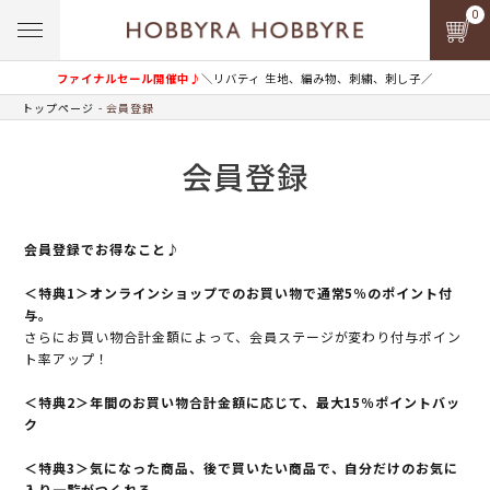
0
ファイナルセール開催中♪
＼リバティ 生地、編み物、刺繍、刺し子／
トップページ
会員登録
会員登録
会員登録でお得なこと♪
＜特典1＞オンラインショップでのお買い物で通常5％のポイント付
与。
さらにお買い物合計金額によって、会員ステージが変わり付与ポイン
ト率アップ！
＜特典2＞年間のお買い物合計金額に応じて、最大15％ポイントバッ
ク
＜特典3＞気になった商品、後で買いたい商品で、自分だけのお気に
入り一覧がつくれる