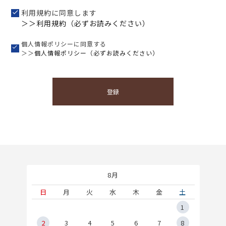
利用規約に同意します
＞＞利用規約（必ずお読みください）
個人情報ポリシーに同意する
＞＞
個人情報ポリシー（必ずお読みください）
登録
8月
土
日
月
火
水
木
金
土
5
1
2
2
3
4
5
6
7
8