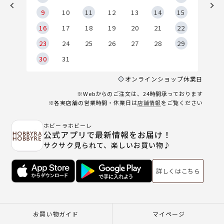
9
9
10
11
12
13
14
15
6
16
17
18
19
20
21
22
23
24
25
26
27
28
29
30
31
オンラインショップ休業日
※Webからのご注文は、24時間承っております
※各実店舗の営業時間・休業日は
店舗情報
をご覧ください
ホビーラホビーレ
公式アプリで最新情報をお届け！
サクサク見られて、楽しいお買い物♪
詳しくはこちら
お買い物ガイド
マイページ