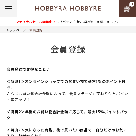
0
ファイナルセール開催中♪
＼リバティ 生地、編み物、刺繍、刺し子／
トップページ
会員登録
会員登録
会員登録でお得なこと♪
＜特典1＞オンラインショップでのお買い物で通常5％のポイント付
与。
さらにお買い物合計金額によって、会員ステージが変わり付与ポイン
ト率アップ！
＜特典2＞年間のお買い物合計金額に応じて、最大15％ポイントバッ
ク
＜特典3＞気になった商品、後で買いたい商品で、自分だけのお気に
入り一覧がつくれる