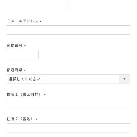
(必
須)
Ｅメールアドレス
(必
須)
郵便番号
(必
須)
都道府県
(必
須)
住所１（市区町村）
(必
須)
住所２（番地）
(必
須)