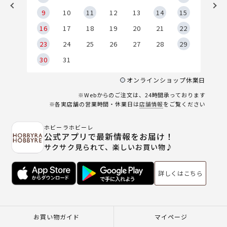
9
9
10
11
12
13
14
15
6
16
17
18
19
20
21
22
23
24
25
26
27
28
29
30
31
オンラインショップ休業日
※Webからのご注文は、24時間承っております
※各実店舗の営業時間・休業日は
店舗情報
をご覧ください
ホビーラホビーレ
公式アプリで最新情報をお届け！
サクサク見られて、楽しいお買い物♪
詳しくはこちら
お買い物ガイド
マイページ