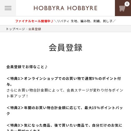
0
ファイナルセール開催中♪
＼リバティ 生地、編み物、刺繍、刺し子／
トップページ
会員登録
会員登録
会員登録でお得なこと♪
＜特典1＞オンラインショップでのお買い物で通常5％のポイント付
与。
さらにお買い物合計金額によって、会員ステージが変わり付与ポイン
ト率アップ！
＜特典2＞年間のお買い物合計金額に応じて、最大15％ポイントバッ
ク
＜特典3＞気になった商品、後で買いたい商品で、自分だけのお気に
入り一覧がつくれる