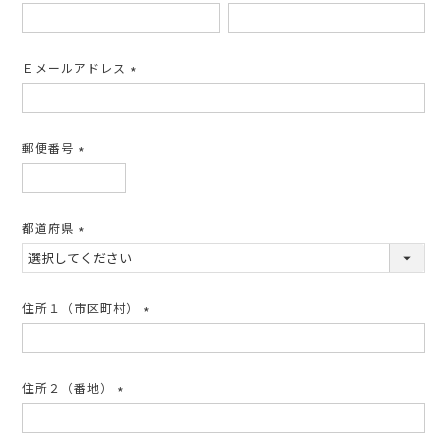
(必
須)
Ｅメールアドレス
(必
須)
郵便番号
(必
須)
都道府県
(必
須)
住所１（市区町村）
(必
須)
住所２（番地）
(必
須)