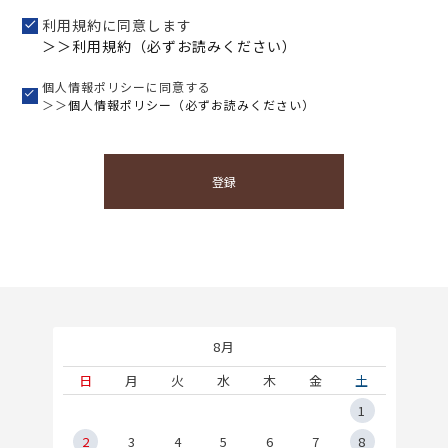
利用規約に同意します
＞＞利用規約（必ずお読みください）
個人情報ポリシーに同意する
＞＞
個人情報ポリシー（必ずお読みください）
登録
8月
土
日
月
火
水
木
金
土
5
1
2
2
3
4
5
6
7
8