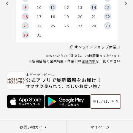
9
9
10
11
12
13
14
15
6
16
17
18
19
20
21
22
23
24
25
26
27
28
29
30
31
オンラインショップ休業日
※Webからのご注文は、24時間承っております
※各実店舗の営業時間・休業日は
店舗情報
をご覧ください
ホビーラホビーレ
公式アプリで最新情報をお届け！
サクサク見られて、楽しいお買い物♪
詳しくはこちら
お買い物ガイド
マイページ