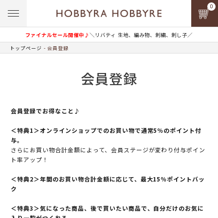
0
ファイナルセール開催中♪
＼リバティ 生地、編み物、刺繍、刺し子／
トップページ
会員登録
会員登録
会員登録でお得なこと♪
＜特典1＞オンラインショップでのお買い物で通常5％のポイント付
与。
さらにお買い物合計金額によって、会員ステージが変わり付与ポイン
ト率アップ！
＜特典2＞年間のお買い物合計金額に応じて、最大15％ポイントバッ
ク
＜特典3＞気になった商品、後で買いたい商品で、自分だけのお気に
入り一覧がつくれる