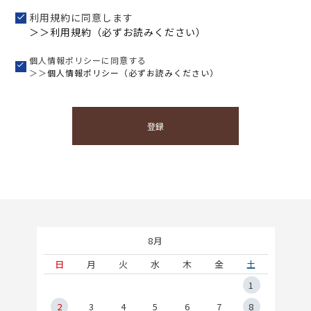
利用規約に同意します
＞＞利用規約（必ずお読みください）
個人情報ポリシーに同意する
＞＞
個人情報ポリシー（必ずお読みください）
登録
8月
土
日
月
火
水
木
金
土
5
1
2
2
3
4
5
6
7
8