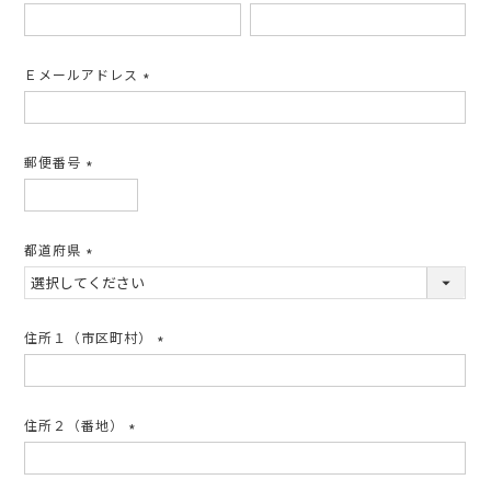
(必
須)
Ｅメールアドレス
(必
須)
郵便番号
(必
須)
都道府県
(必
須)
住所１（市区町村）
(必
須)
住所２（番地）
(必
須)