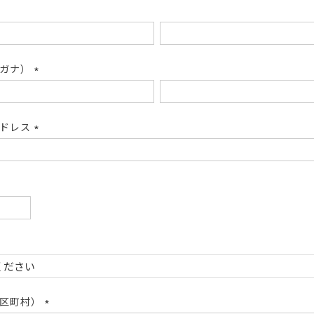
リガナ）
(必
須)
アドレス
(必
須)
必
)
必
)
市区町村）