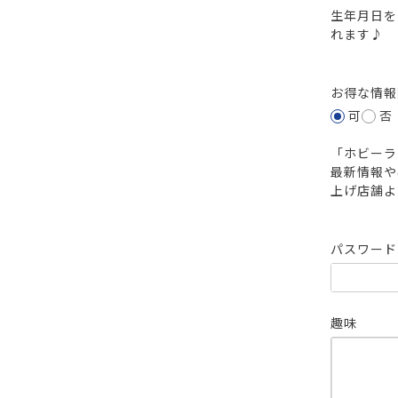
生年月日を
れます♪
お得な情
可
否
「ホビーラ
最新情報や
上げ店舗よ
パスワー
趣味