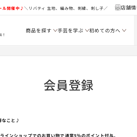
店舗情
ール開催中♪
＼リバティ 生地、編み物、刺繍、刺し子／
商品を探す
手芸を学ぶ
初めての方へ
料！
会員登録
得なこと♪
ンラインショップでのお買い物で通常5％のポイント付与。