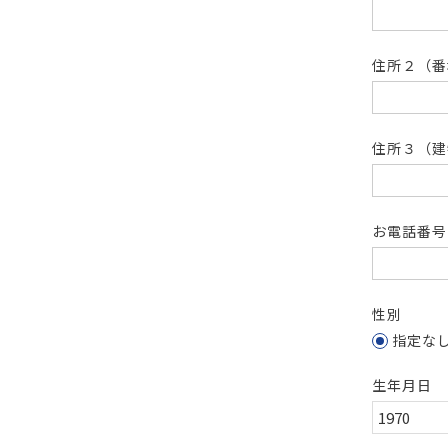
住所２（
住所３（建
お電話番
性別
指定な
生年月日