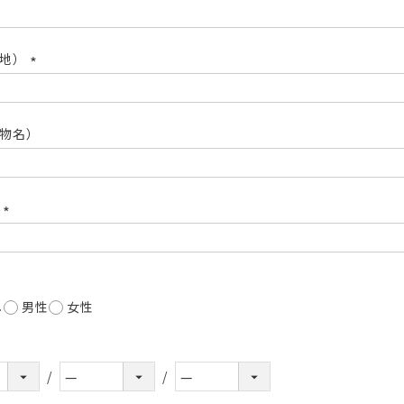
(必
須)
番地）
(必
須)
物名）
号
(必
須)
し
男性
女性