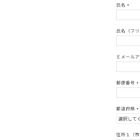
氏名
(必
須)
氏名（フ
Ｅメール
郵便番号
(
須
都道府県
(
須
住所１（