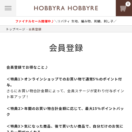
0
ファイナルセール開催中♪
＼リバティ 生地、編み物、刺繍、刺し子／
トップページ
会員登録
会員登録
会員登録でお得なこと♪
＜特典1＞オンラインショップでのお買い物で通常5％のポイント付
与。
さらにお買い物合計金額によって、会員ステージが変わり付与ポイン
ト率アップ！
＜特典2＞年間のお買い物合計金額に応じて、最大15％ポイントバッ
ク
＜特典3＞気になった商品、後で買いたい商品で、自分だけのお気に
入り一覧がつくれる