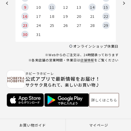
9
9
10
11
12
13
14
15
6
16
17
18
19
20
21
22
23
24
25
26
27
28
29
30
31
オンラインショップ休業日
※Webからのご注文は、24時間承っております
※各実店舗の営業時間・休業日は
店舗情報
をご覧ください
ホビーラホビーレ
公式アプリで最新情報をお届け！
サクサク見られて、楽しいお買い物♪
詳しくはこちら
お買い物ガイド
マイページ