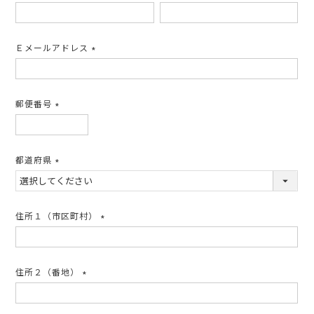
(必
須)
Ｅメールアドレス
(必
須)
郵便番号
(必
須)
都道府県
(必
須)
住所１（市区町村）
(必
須)
住所２（番地）
(必
須)