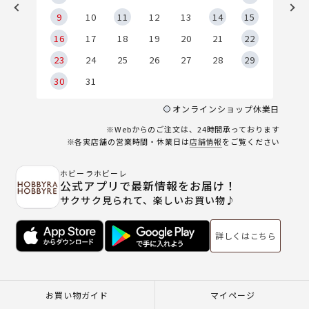
9
9
10
11
12
13
14
15
6
16
17
18
19
20
21
22
23
24
25
26
27
28
29
30
31
オンラインショップ休業日
※Webからのご注文は、24時間承っております
※各実店舗の営業時間・休業日は
店舗情報
をご覧ください
ホビーラホビーレ
公式アプリで最新情報をお届け！
サクサク見られて、楽しいお買い物♪
詳しくはこちら
お買い物ガイド
マイページ