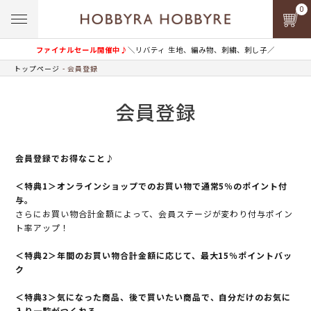
0
ファイナルセール開催中♪
＼リバティ 生地、編み物、刺繍、刺し子／
トップページ
会員登録
会員登録
会員登録でお得なこと♪
＜特典1＞オンラインショップでのお買い物で通常5％のポイント付
与。
さらにお買い物合計金額によって、会員ステージが変わり付与ポイン
ト率アップ！
＜特典2＞年間のお買い物合計金額に応じて、最大15％ポイントバッ
ク
＜特典3＞気になった商品、後で買いたい商品で、自分だけのお気に
入り一覧がつくれる