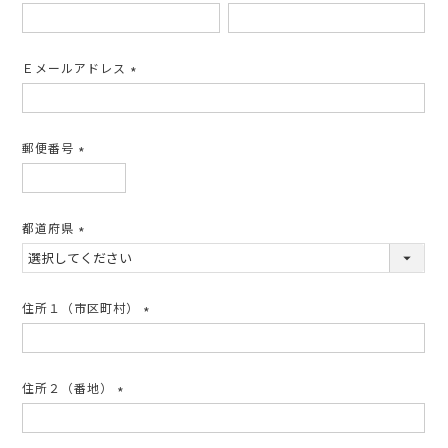
(必
須)
Ｅメールアドレス
(必
須)
郵便番号
(必
須)
都道府県
(必
須)
住所１（市区町村）
(必
須)
住所２（番地）
(必
須)