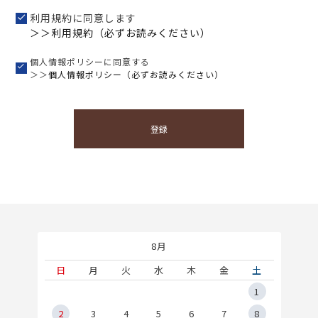
利用規約に同意します
＞＞利用規約（必ずお読みください）
個人情報ポリシーに同意する
＞＞
個人情報ポリシー（必ずお読みください）
登録
8月
土
日
月
火
水
木
金
土
5
1
2
2
3
4
5
6
7
8